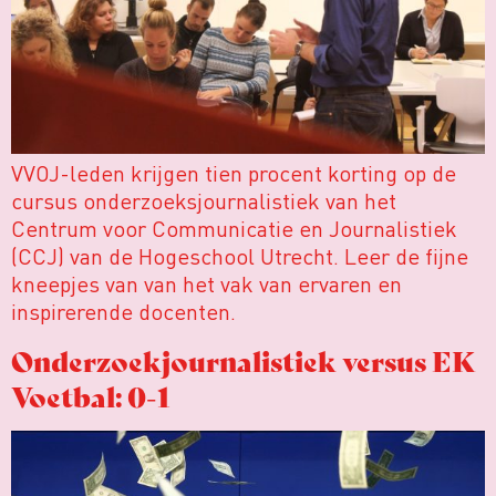
VVOJ-leden krijgen tien procent korting op de
cursus onderzoeksjournalistiek van het
Centrum voor Communicatie en Journalistiek
(CCJ) van de Hogeschool Utrecht. Leer de fijne
kneepjes van van het vak van ervaren en
inspirerende docenten.
Onderzoekjournalistiek versus EK
Voetbal: 0-1