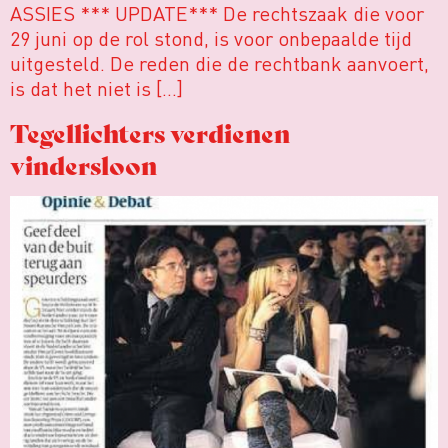
ASSIES *** UPDATE*** De rechtszaak die voor
29 juni op de rol stond, is voor onbepaalde tijd
uitgesteld. De reden die de rechtbank aanvoert,
is dat het niet is […]
Tegellichters verdienen
vindersloon