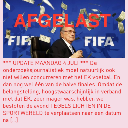
*** UPDATE MAANDAG 4 JULI *** De
onderzoeksjournalistiek moet natuurlijk ook
niet willen concurreren met het EK voetbal. En
dan nog wel één van de halve finales. Omdat de
belangstelling, hoogstwaarschijnlijk in verband
met dat EK, zeer mager was, hebben we
besloten de avond TEGELS LICHTEN IN DE
SPORTWERELD te verplaatsen naar een datum
na […]