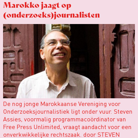
Marokko jaagt op
(onderzoeks)journalisten
De nog jonge Marokkaanse Vereniging voor
Onderzoeksjournalistiek ligt onder vuur. Steven
Assies, voormalig programmacoördinator van
Free Press Unlimited, vraagt aandacht voor een
onverkwikkelijke rechtszaak. door STEVEN