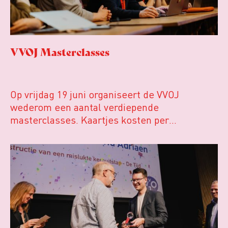
VVOJ Masterclasses
Op vrijdag 19 juni organiseert de VVOJ
wederom een aantal verdiepende
masterclasses. Kaartjes kosten per
masterclass 99 euro voor VVOJ-leden en 199
euro voor niet-leden. De masterclasses
starten om 13u, inloop vanaf 12.30u. Beiden
masterclasses vinden plaats in Pakhuis de
Zwijger in Amsterdam.