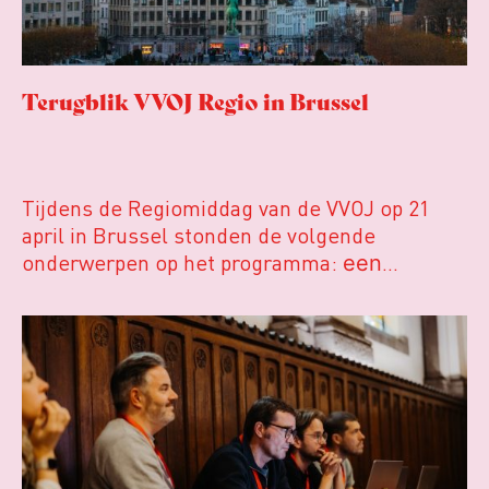
Terugblik VVOJ Regio in Brussel
Tijdens de Regiomiddag van de VVOJ op 21
april in Brussel stonden de volgende
onderwerpen op het programma:
een
bekroonde reeks lokale nieuwsartikelen
over vastgoedschandalen
het opvragen
van overheidsdocumenten in Vlaanderen;
EU-beleid dat relevant is voor regionaal en
lokaal nieuws;
subsidies voor Belgische en
Nederlandse journalistiek.