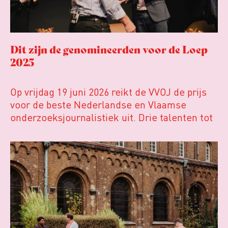
Dit zijn de genomineerden voor de Loep
2025
Op vrijdag 19 juni 2026 reikt de VVOJ de prijs
voor de beste Nederlandse en Vlaamse
onderzoeksjournalistiek uit. Drie talenten tot
30 jaar maken kans op het winnen van de VVOJ
Aanmoedigingsprijs. De jury heeft de
volgende producties genomineerd: