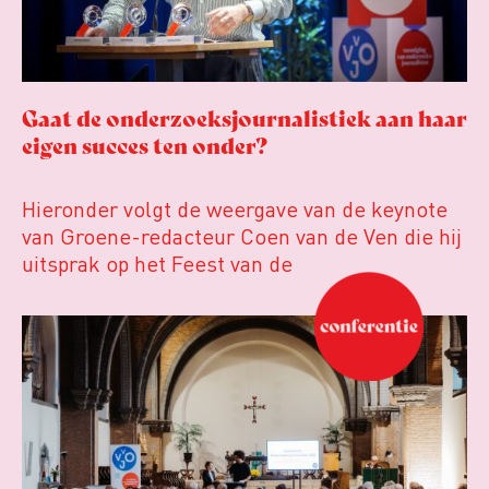
Gaat de onderzoeksjournalistiek aan haar
eigen succes ten onder?
Hieronder volgt de weergave van de keynote
van Groene-redacteur Coen van de Ven die hij
uitsprak op het Feest van de
Onderzoeksjournalistiek op 19 juni 2026.
Coen uit zijn zorgen over de relatie tussen de
macht, de pers en het publiek aan de hand van
drie punten:
Niet de maker, maar de ontvanger
verandert op dit moment
Hoe blijft Onderzoeksjournalistiek relevant