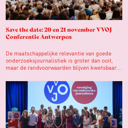
in tijden van nieuwe verzuiling?
Hoe moet de journalistiek omgaan met een
steeds onverschilligere macht?
Save the date: 20 en 21 november VVOJ
Conferentie Antwerpen
De maatschappelijke relevantie van goede
onderzoeksjournalistiek is groter dan ooit,
maar de randvoorwaarden blijven kwetsbaar.
Tijdens de komende VVOJ Conferentie duiken
we in De ongemakkelijke werkelijkheid: een
eerlijke en urgente blik op de staat van ons
vak.