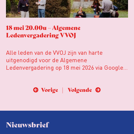
18 mei 20.00u – Algemene
Ledenvergadering VVOJ
Alle leden van de VVOJ zijn van harte
uitgenodigd voor de Algemene
Ledenvergadering op 18 mei 2026 via Google
Meet. Op deze pagina zijn voor leden de
vergaderstukken te vinden.
Vorige |
Volgende
Nieuwsbrief