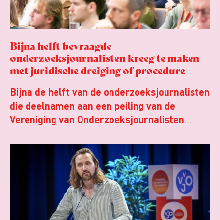
Bijna helft bevraagde
onderzoeksjournalisten kreeg te maken
met juridische dreiging of procedure
Bijna de helft van de onderzoeksjournalisten
die deelnamen aan een peiling van de
Vereniging van Onderzoeksjournalisten
(VVOJ) kreeg de afgelopen twee jaar te
maken met juridische dreiging of een
juridische procedure rond het eigen werk.
Dat kost journalisten tijd, ook ervaren zij
stress en soms worden publicaties
aangepast of gaat de hele publicatie zelfs
niet door.