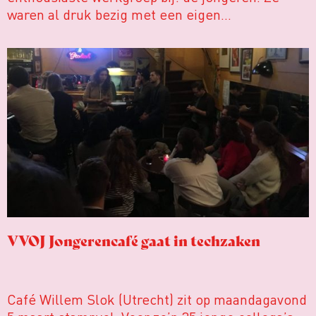
waren al druk bezig met een eigen
jongerenconferentie op poten te zetten, maar
die is voorlopig uitgesteld. Binnen de vereniging
zullen ze zich bekommeren om studenten en
starters en meedenken over wat ze willen zien
op de jaarlijkse conferentie.
VVOJ Jongerencafé gaat in techzaken
Café Willem Slok (Utrecht) zit op maandagavond