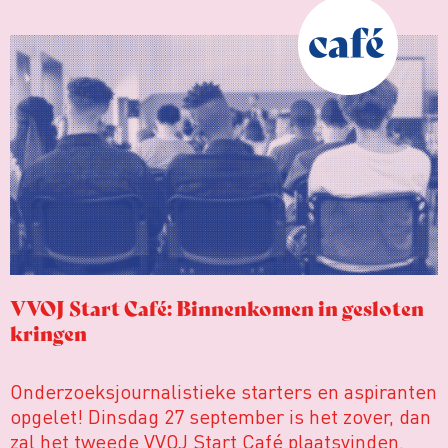
plaatsvinden.
VVOJ Start Café: Binnenkomen in gesloten
kringen
Onderzoeksjournalistieke starters en aspiranten
opgelet! Dinsdag 27 september is het zover, dan
zal het tweede VVOJ Start Café plaatsvinden.