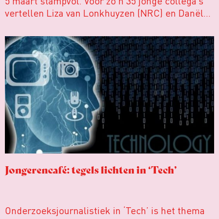
5 maart stampvol. Voor zo’n 35 jonge collega’s
vertellen Liza van Lonkhuyzen (NRC) en Danël
Verlaan (RTL Nieuws) hoe je met
techjournalistiek verder kunt gaan dan de
nieuwste iPhone recenseren en écht nieuwe
gegevens kunt opgraven.
Jongerencafé: tegels lichten in ‘Tech’
Onderzoeksjournalistiek in ‘Tech’ is het thema