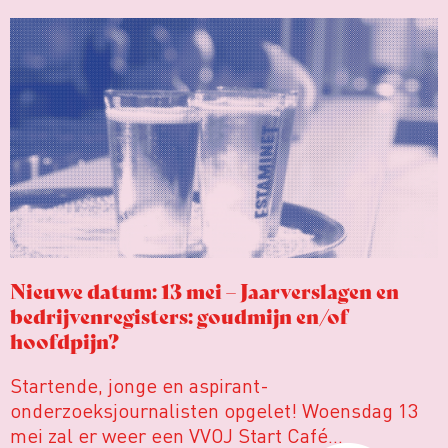
Nieuwe datum: 13 mei – Jaarverslagen en
bedrijvenregisters: goudmijn en/of
hoofdpijn?
Startende, jonge en aspirant-
onderzoeksjournalisten opgelet! Woensdag 13
mei zal er weer een VVOJ Start Café