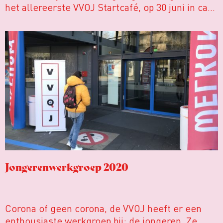
het allereerste VVOJ Startcafé, op 30 juni in café
De Bastaard in Utrecht.
Jongerenwerkgroep 2020
Corona of geen corona, de VVOJ heeft er een
enthousiaste werkgroep bij: de jongeren. Ze