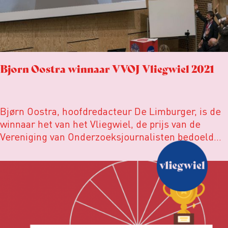
Bjorn Oostra winnaar VVOJ Vliegwiel 2021
Bjørn Oostra, hoofdredacteur De Limburger, is de
winnaar het van het Vliegwiel, de prijs van de
Vereniging van Onderzoeksjournalisten bedoeld
voor de hoofdredacteur of manager die de
onderzoeksjournalistiek dit jaar het meest heeft
gestimuleerd.