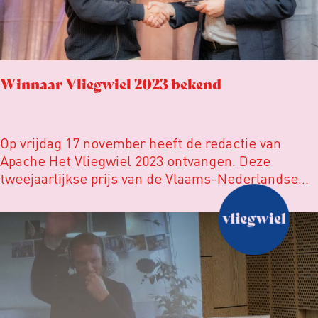
Winnaar Vliegwiel 2023 bekend
Op vrijdag 17 november heeft de redactie van
Apache Het Vliegwiel 2023 ontvangen. Deze
tweejaarlijkse prijs van de Vlaams-Nederlandse
Vereniging van Onderzoeksjournalisten (VVOJ)
werd uitgereikt tijdens de Conferentie voor de
Onderzoeksjournalistiek in Gent. Het is een
eerbetoon aan hoofd- of eindredacteuren die
hoogstaande onderzoeksjournalistiek mede
mogelijk maken.