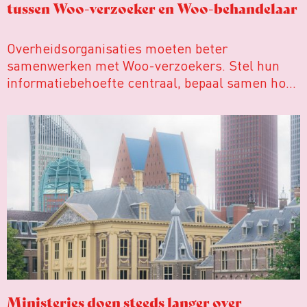
tussen Woo-verzoeker en Woo-behandelaar
Overheidsorganisaties moeten beter
samenwerken met Woo-verzoekers. Stel hun
informatiebehoefte centraal, bepaal samen hoe
die het beste kan worden vervuld en lever
vervolgens ook. Volg voor de samenwerking
bovendien een openbare leidraad, zodat beide
partijen weten wat ze van elkaar mogen
verwachten.
Ministeries doen steeds langer over