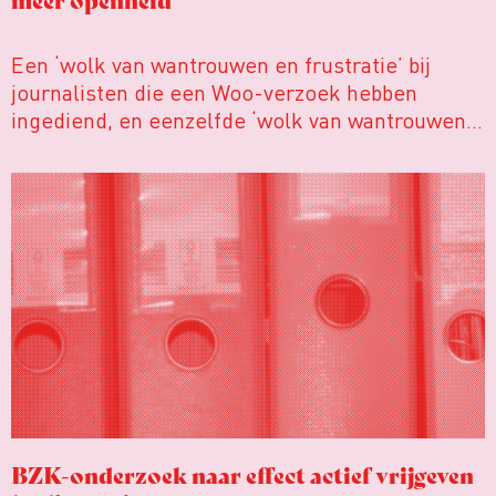
Een ‘wolk van wantrouwen en frustratie’ bij
journalisten die een Woo-verzoek hebben
ingediend, en eenzelfde ‘wolk van wantrouwen
en (incidenteel) spijt’ aan de kant van
ambtenaren die ze moeten behandelen. Dat
obstakel voor een goed functioneren van de Wet
open overheid signaleert Folkert Jensma in het
voorwoord van
Het Woo witboek, Best practices:
van journalisten, voor ambtenaren
, dat de VVOJ in
samenwerking met de Open State Foundation
(OSF) heeft uitgebracht.
BZK-onderzoek naar effect actief vrijgeven