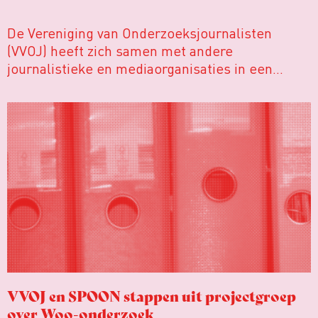
De Vereniging van Onderzoeksjournalisten
(VVOJ) heeft zich samen met andere
journalistieke en mediaorganisaties in een
gezamenlijke brief uitgesproken tegen
voorstellen om de Wet open overheid (Woo)
vergaand aan te passen. Volgens deze
organisaties zijn deze suggesties voorbarig,
verontrustend en prematuur, zeker nu de wet
nog maar enkele jaren van kracht is en lopende
onderzoeken en evaluaties nog niet zijn
afgerond.
VVOJ en SPOON stappen uit projectgroep
over Woo-onderzoek