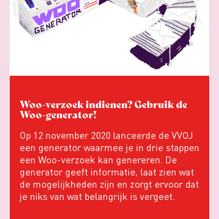
Woo-verzoek indienen? Gebruik de
Woo-generator!
Op 12 november 2020 lanceerde de VVOJ
een generator waarmee je in drie stappen
een Woo-verzoek kan genereren. De
generator geeft informatie, laat zien wat
de mogelijkheden zijn en zorgt ervoor dat
je niks van wat belangrijk is vergeet.