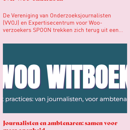
De Vereniging van Onderzoeksjournalisten
(VVOJ) en Expertisecentrum voor Woo-
verzoekers SPOON trekken zich terug uit een
onderzoek over de uitvoering van de Wet open
overheid (Woo). Volgens de organisaties zitten
er tekortkomingen in de onderzoeksopzet en
wordt het onderzoek gebruikt als excuus om het
recht op overheidsinformatie in te perken.
Journalisten en ambtenaren: samen voor
meer openheid