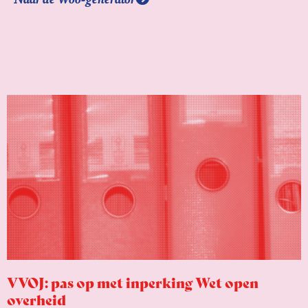
VVOJ: pas op met inperking Wet open
overheid