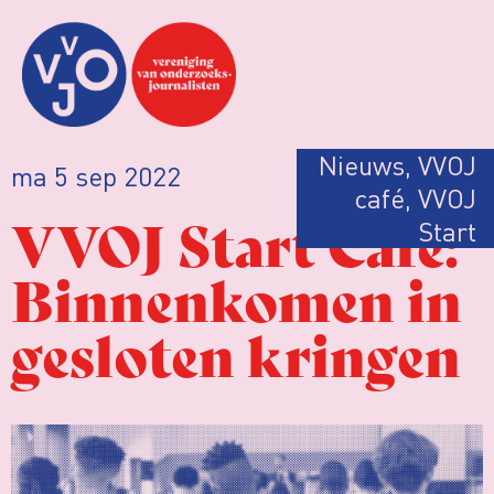
Nieuws
,
VVOJ
ma 5 sep 2022
café
,
VVOJ
VVOJ Start Café:
Start
Binnenkomen in
gesloten kringen