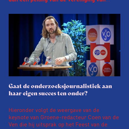
Onderzoeksjournalisten (VVOJ) kreeg de
afgelopen twee jaar te maken met
juridische dreiging of een juridische
procedure rond het eigen werk. Dat kost
journalisten tijd, ook ervaren zij stress en
soms worden publicaties aangepast of
gaat de hele publicatie zelfs niet door.
Gaat de onderzoeksjournalistiek aan
haar eigen succes ten onder?
Hieronder volgt de weergave van de
keynote van Groene-redacteur Coen van de
Ven die hij uitsprak op het Feest van de