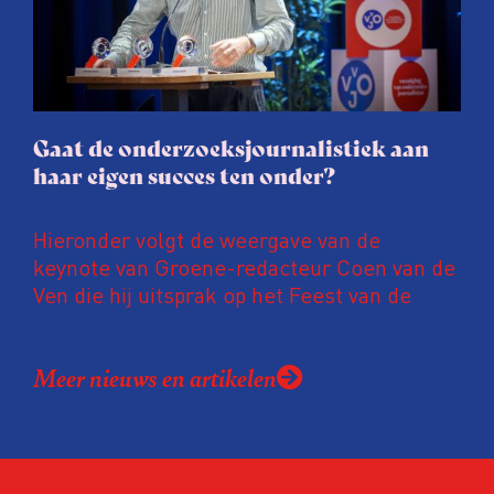
soms worden publicaties aangepast of
gaat de hele publicatie zelfs niet door.
Gaat de onderzoeksjournalistiek aan
haar eigen succes ten onder?
Hieronder volgt de weergave van de
keynote van Groene-redacteur Coen van de
Ven die hij uitsprak op het Feest van de
Onderzoeksjournalistiek op 19 juni 2026.
Coen uit zijn zorgen over de relatie tussen
Meer nieuws en artikelen
de macht, de pers en het publiek aan de
hand van drie punten:
Niet de maker, maar de ontvanger
verandert op dit moment