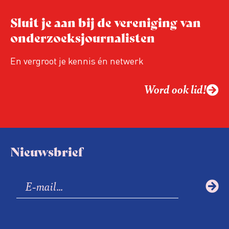
Hoe blijft Onderzoeksjournalistiek
Sluit je aan bij de vereniging van
relevant in tijden van nieuwe verzuiling?
onderzoeksjournalisten
Hoe moet de journalistiek omgaan met
een steeds onverschilligere macht?
En vergroot je kennis én netwerk
Word ook lid!
Nieuwsbrief