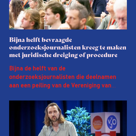
Bijna helft bevraagde
onderzoeksjournalisten kreeg te maken
met juridische dreiging of procedure
Bijna de helft van de
onderzoeksjournalisten die deelnamen
aan een peiling van de Vereniging van
Onderzoeksjournalisten (VVOJ) kreeg de
afgelopen twee jaar te maken met
juridische dreiging of een juridische
procedure rond het eigen werk. Dat kost
journalisten tijd, ook ervaren zij stress en