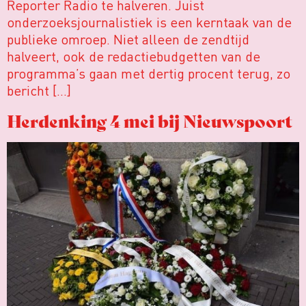
Reporter Radio te halveren. Juist
onderzoeksjournalistiek is een kerntaak van de
publieke omroep. Niet alleen de zendtijd
halveert, ook de redactiebudgetten van de
programma’s gaan met dertig procent terug, zo
bericht […]
Herdenking 4 mei bij Nieuwspoort