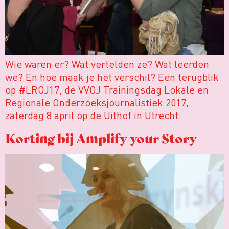
Wie waren er? Wat vertelden ze? Wat leerden
we? En hoe maak je het verschil? Een terugblik
op #LROJ17, de VVOJ Trainingsdag Lokale en
Regionale Onderzoeksjournalistiek 2017,
zaterdag 8 april op de Uithof in Utrecht.
Korting bij Amplify your Story