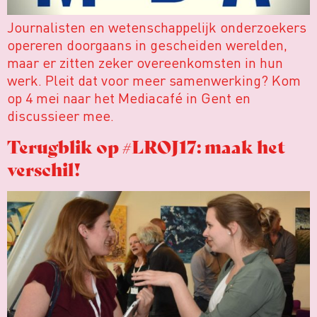
Journalisten en wetenschappelijk onderzoekers
opereren doorgaans in gescheiden werelden,
maar er zitten zeker overeenkomsten in hun
werk. Pleit dat voor meer samenwerking? Kom
op 4 mei naar het Mediacafé in Gent en
discussieer mee.
Terugblik op #LROJ17: maak het
verschil!