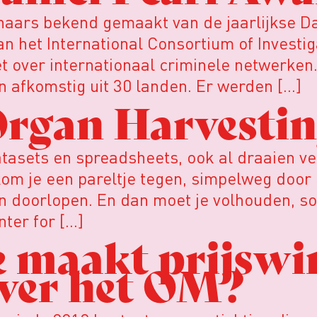
nnaars bekend gemaakt van de jaarlijkse D
van het International Consortium of Investi
 over internationaal criminele netwerken. 
en afkomstig uit 30 landen. Er werden […]
Organ Harvesti
atasets en spreadsheets, ook al draaien v
m je een pareltje tegen, simpelweg door 
en doorlopen. En dan moet je volhouden, s
ter for […]
e maakt prijsw
ver het OM?