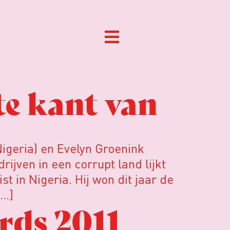
te kant van
igeria) en Evelyn Groenink
ijven in een corrupt land lijkt
t in Nigeria. Hij won dit jaar de
[…]
rds 2011