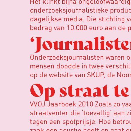
Het klinkt bijna ongeloofwaardig:
onderzoeksjournalistieke product
dagelijkse media. Die stichting
bedrag van 10.000 euro aan de pr
‘Journaliste
Onderzoeksjournalisten waren ook
mensen doodde in twee verschill
op de website van SKUP, de Noor
Op straat t
VVOJ Jaarboek 2010 Zoals zo vaa
straatventer die ‘toevallig’ aan
tegen een spotprijsje. Hoe betr
zaak een geurtje heeft en gaat o