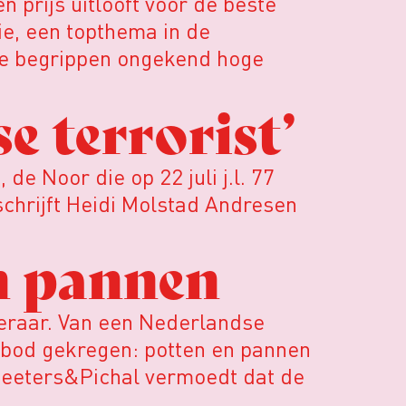
n prijs uitlooft voor de beste
ie, een topthema in de
dse begrippen ongekend hoge
e terrorist’
e Noor die op 22 juli j.l. 77
chrijft Heidi Molstad Andresen
en pannen
teraar. Van een Nederlandse
aanbod gekregen: potten en pannen
 Peeters&Pichal vermoedt dat de