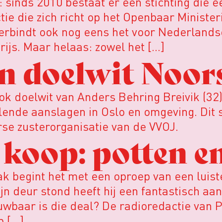
 sinds 2010 bestaat er een stichting die ee
ie die zich richt op het Openbaar Minister
 verbindt ook nog eens het voor Nederlan
ijs. Maar helaas: zowel het […]
n doelwit Noors
 doelwit van Anders Behring Breivik (32), d
ende aanslagen in Oslo en omgeving. Dit s
se zusterorganisatie van de VVOJ.
e koop: potten 
k begint het met een oproep van een luis
 zijn deur stond heeft hij een fantastisch 
ouwbaar is die deal? De radioredactie van
p […]