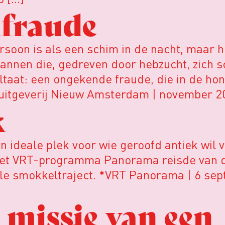
dfraude
on is als een schim in de nacht, maar hij
annen die, gedreven door hebzucht, zich 
ltaat: een ongekende fraude, die in de hon
 uitgeverij Nieuw Amsterdam | november 2
k
n ideale plek voor wie geroofd antiek wil 
k. Het VRT-programma Panorama reisde van 
hele smokkeltraject. *VRT Panorama | 6 s
 missie van een