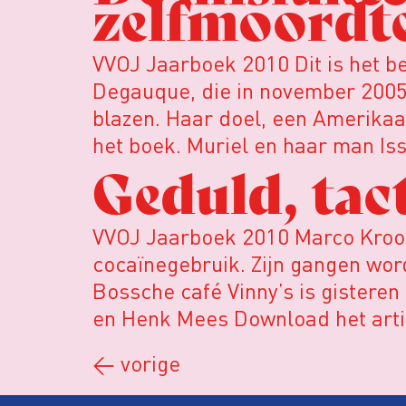
zelfmoordte
VVOJ Jaarboek 2010 Dit is het b
Degauque, die in november 2005 
blazen. Haar doel, een Amerikaan
het boek. Muriel en haar man Iss
Geduld, tac
VVOJ Jaarboek 2010 Marco Kroon
cocaïnegebruik. Zijn gangen wor
Bossche café Vinny’s is gistere
en Henk Mees Download het artik
←
vorige