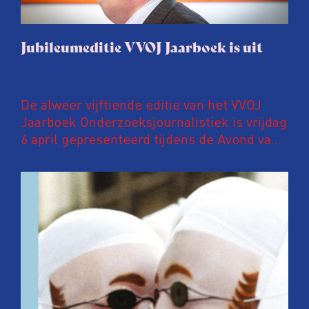
Jubileumeditie VVOJ Jaarboek is uit
De alweer vijftiende editie van het VVOJ
Jaarboek Onderzoeksjournalistiek is vrijdag
6 april gepresenteerd tijdens de Avond van
de Onderzoeksjournalistiek in Pakhuis de
Zwijger in Amsterdam. In deze
jubileumuitgave een speciaal katern met
kleurenfoto’s waarop ANP-fotografen een
jaar onderzoeksjournalistiek in beeld
brengen.