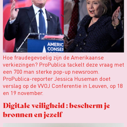
Hoe fraudegevoelig zijn de Amerikaanse
verkiezingen? ProPublica tackelt deze vraag met
een 700 man sterke pop-up newsroom.
ProPublica-reporter Jessica Huseman doet
verslag op de VVOJ Conferentie in Leuven, op 18
en 19 november.
Digitale veiligheid : bescherm je
bronnen en jezelf