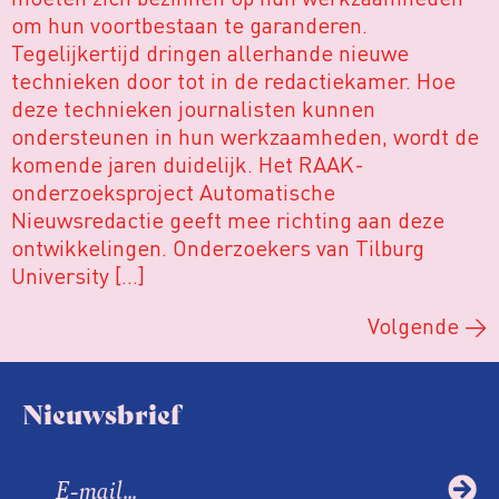
om hun voortbestaan te garanderen.
Tegelijkertijd dringen allerhande nieuwe
technieken door tot in de redactiekamer. Hoe
deze technieken journalisten kunnen
ondersteunen in hun werkzaamheden, wordt de
komende jaren duidelijk. Het RAAK-
onderzoeksproject Automatische
Nieuwsredactie geeft mee richting aan deze
ontwikkelingen. Onderzoekers van Tilburg
University […]
Volgende
→
Nieuwsbrief