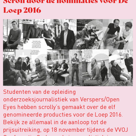
Loep 2016
Studenten van de opleiding
onderzoeksjournalistiek van Verspers/Open
Eyes hebben scrolly’s gemaakt over de elf
genomineerde producties voor de Loep 2016.
Bekijk ze allemaal in de aanloop tot de
prijsuitreiking, op 18 november tijdens de VVOJ