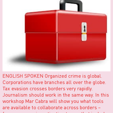
ENGLISH SPOKEN Organized crime is global.
Corporations have branches all over the globe.
Tax evasion crosses borders very rapidly.
Journalism should work in the same way. In this
workshop Mar Cabra will show you what tools
are available to collaborate across borders –