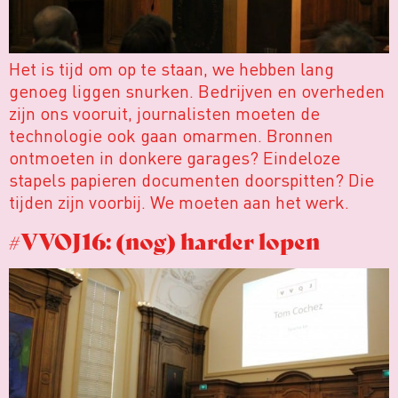
Het is tijd om op te staan, we hebben lang
genoeg liggen snurken. Bedrijven en overheden
zijn ons vooruit, journalisten moeten de
technologie ook gaan omarmen. Bronnen
ontmoeten in donkere garages? Eindeloze
stapels papieren documenten doorspitten? Die
tijden zijn voorbij. We moeten aan het werk.
#VVOJ16: (nog) harder lopen