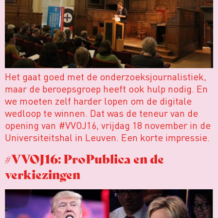
Het gaat goed met de onderzoeksjournalistiek,
maar de beroepsgroep heeft ook hulp nodig. En
we moeten zelf harder lopen om de digitale
wedloop te winnen. Dat was de teneur van de
opening van #VVOJ16, vrijdag 18 november in de
Universiteitshal in Leuven. Een korte impressie.
#VVOJ16: ProPublica en de
verkiezingen