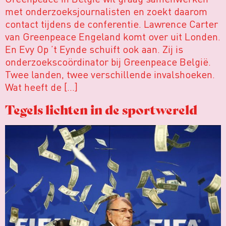
met onderzoeksjournalisten en zoekt daarom
contact tijdens de conferentie. Lawrence Carter
van Greenpeace Engeland komt over uit Londen.
En Evy Op ’t Eynde schuift ook aan. Zij is
onderzoekscoördinator bij Greenpeace België.
Twee landen, twee verschillende invalshoeken.
Wat heeft de […]
Tegels lichten in de sportwereld