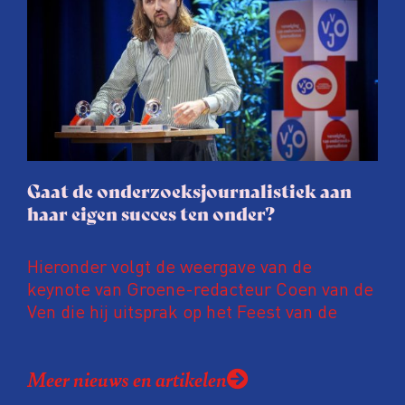
procedure rond het eigen werk. Dat kost
journalisten tijd, ook ervaren zij stress en
soms worden publicaties aangepast of
gaat de hele publicatie zelfs niet door.
Gaat de onderzoeksjournalistiek aan
haar eigen succes ten onder?
Hieronder volgt de weergave van de
keynote van Groene-redacteur Coen van de
Ven die hij uitsprak op het Feest van de
Onderzoeksjournalistiek op 19 juni 2026.
Coen uit zijn zorgen over de relatie tussen
Meer nieuws en artikelen
de macht, de pers en het publiek aan de