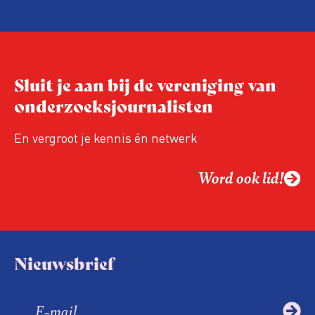
hand van drie punten:
Niet de maker, maar de ontvanger
verandert op dit moment
Hoe blijft Onderzoeksjournalistiek
Sluit je aan bij de vereniging van
relevant in tijden van nieuwe verzuiling?
onderzoeksjournalisten
Hoe moet de journalistiek omgaan met
een steeds onverschilligere macht?
En vergroot je kennis én netwerk
Word ook lid!
Nieuwsbrief