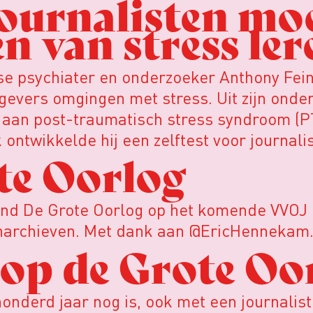
‘Journalisten m
n van stress ler
e psychiater en onderzoeker Anthony Fein
evers omgingen met stress. Uit zijn onder
d aan post-traumatisch stress syndroom (P
 ontwikkelde hij een zelftest voor journali
te Oorlog
ond De Grote Oorlog op het komende VVOJ 
tenarchieven. Met dank aan @EricHennekam
 op de Grote Oo
nderd jaar nog is, ook met een journalisti