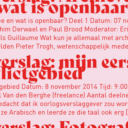
wat is openbaar
mee en wat is openbaar? Deel 1 Datum: 07 
achim Derwael en Paul Brood Moderator: E
ls Guillaume Wat kun je allemaal met arch
den Pieter Trogh, wetenschappelijk med
rslag: mijn eer
lictgebied
ictgebied Datum: 8 november 2014 Tijd: 9:0
 Van den Berghe (freelance) Aantal deeln
gedacht dat ik oorlogsverslaggever zou wo
ze Arabisch en leerde ze die taal ook erg 
rslag: Fotograf