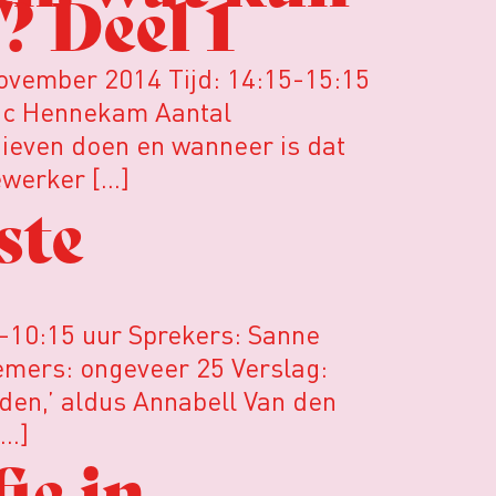
? Deel 1
november 2014 Tijd: 14:15-15:15
ric Hennekam Aantal
ieven doen en wanneer is dat
ewerker […]
ste
0-10:15 uur Sprekers: Sanne
emers: ongeveer 25 Verslag:
rden,’ aldus Annabell Van den
[…]
ie in