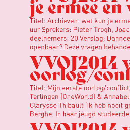
je ermee en 
Titel: Archieven: wat kun je er
uur Sprekers: Pieter Trogh, Jo
deelnemers: 20 Verslag: Dannee
openbaar? Deze vragen behandel
VVOJ2014 ve
oorlog/conf
Titel: Mijn eerste oorlog/confl
Terlingen (OneWorld) & Annabell
Clarysse Thibault ‘Ik heb nooit 
Berghe. In haar jeugd studeerde 
VVOJ2014 ve