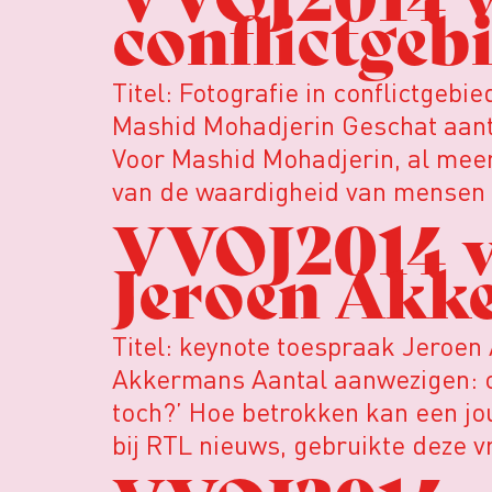
conflictgeb
Titel: Fotografie in conflictgeb
Mashid Mohadjerin Geschat aant
Voor Mashid Mohadjerin, al meer 
van de waardigheid van mensen e
VVOJ2014 ve
Jeroen Akk
Titel: keynote toespraak Jeroe
Akkermans Aantal aanwezigen: ong
toch?’ Hoe betrokken kan een jou
bij RTL nieuws, gebruikte deze v