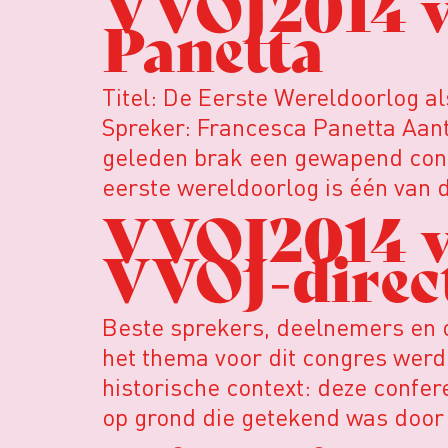
VVOJ2014 ve
Panetta
Titel: De Eerste Wereldoorlog a
Spreker: Francesca Panetta Aan
geleden brak een gewapend confli
eerste wereldoorlog is één van 
VVOJ2014 v
VVOJ-direc
Beste sprekers, deelnemers en o
het thema voor dit congres werd 
historische context: deze confer
op grond die getekend was door