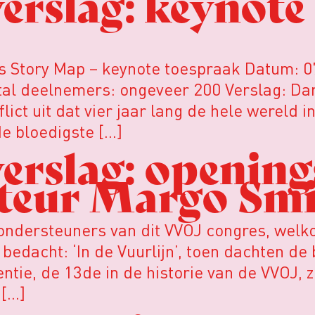
rslag: keynote
ls Story Map – keynote toespraak Datum: 0
tal deelnemers: ongeveer 200 Verslag: Da
ct uit dat vier jaar lang de hele wereld i
de bloedigste […]
erslag: opening
teur Margo Smi
ndersteuners van dit VVOJ congres, welkom
bedacht: ‘In de Vuurlijn’, toen dachten d
entie, de 13de in de historie van de VVOJ, 
 […]