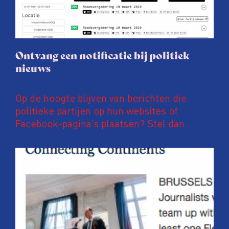
Ontvang een notificatie bij politiek
nieuws
Op de hoogte blijven van berichten die
politieke partijen op hun websites of
Facebook-pagina’s plaatsen? Stel dan
notificaties in op PoliFLW. Via deze website
zijn meer dan 600.000 nieuwsberichten van
meer dan 800 nationale, regionale en lokale
politieke partijen te vinden. Ben je
bijvoorbeeld geïnteresseerd in
energietransitie, hoogbouw of
fietsinfrastructuur? Dan kan je eenvoudig
instellen dat je direct, elk uur of eke zes