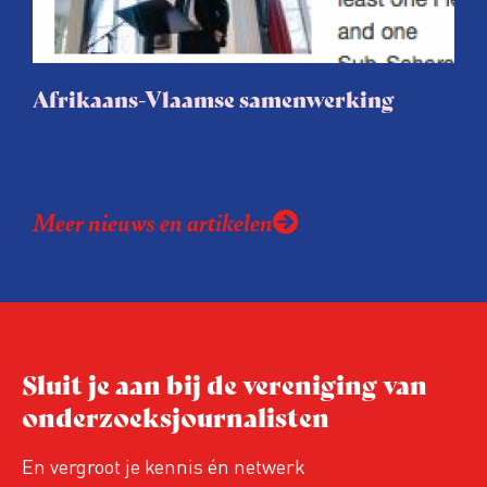
uur een e-mail wil ontvangen over deze
zoekwoorden. Ideaal voor betrokken
bewoners, journalisten en
Afrikaans-Vlaamse samenwerking
belangenbehartigers!
Meer nieuws en artikelen
Sluit je aan bij de vereniging van
onderzoeksjournalisten
En vergroot je kennis én netwerk