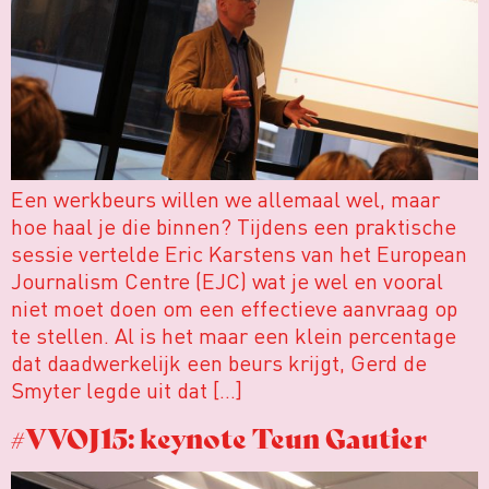
Een werkbeurs willen we allemaal wel, maar
hoe haal je die binnen? Tijdens een praktische
sessie vertelde Eric Karstens van het European
Journalism Centre (EJC) wat je wel en vooral
niet moet doen om een effectieve aanvraag op
te stellen. Al is het maar een klein percentage
dat daadwerkelijk een beurs krijgt, Gerd de
Smyter legde uit dat […]
#VVOJ15: keynote Teun Gautier