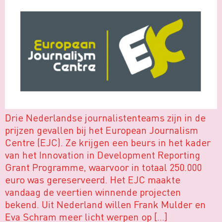
Drie Nederlandse journalistenteams zijn in de
prijzen gevallen bij het European Journalism
Centre (EJC). Ze krijgen een beurs in het kader
van het Innovation in Development Reporting
Grant Programme, waarvoor in totaal 250.000
euro was gereserveerd. Het EJC maakte
vandaag de veertien winnende projecten
bekend. Uit Nederland willen Frank Mulder en
Eva Schram meer licht werpen op […]