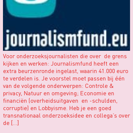
Voor onderzoeksjournalisten die over de grens
kijken en werken: Journalismfund heeft een
extra beurzenronde ingelast, waarin 41.000 euro
te verdelen is. Je voorstel moet passen bij één
van de volgende onderwerpen: Controle &
privacy, Natuur en omgeving; Economie en
financiën (overheidsuitgaven en -schulden,
corruptie) en Lobbyisme. Heb je een goed
transnationaal onderzoeksidee en collega’s over
de […]