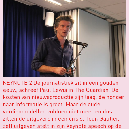
KEYNOTE 2 De journalistiek zit in een gouden
eeuw, schreef Paul Lewis in The Guardian. De
kosten van nieuwsproductie zijn laag, de honger
naar informatie is groot. Maar de oude
verdienmodellen voldoen niet meer en dus
zitten de uitgevers in een crisis. Teun Gautier,
zelf uitgever, stelt in zijn keynote speech op de