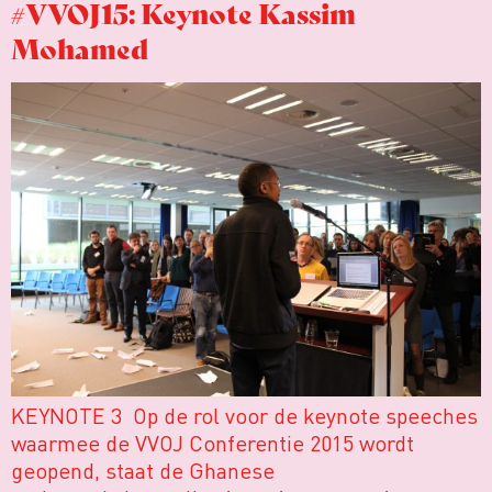
#VVOJ15: Keynote Kassim
Mohamed
KEYNOTE 3 Op de rol voor de keynote speeches
waarmee de VVOJ Conferentie 2015 wordt
geopend, staat de Ghanese