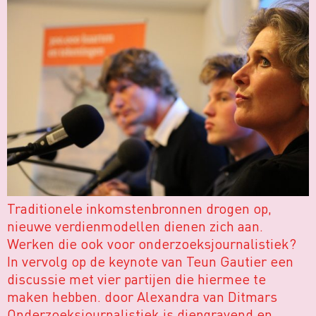
Traditionele inkomstenbronnen drogen op,
nieuwe verdienmodellen dienen zich aan.
Werken die ook voor onderzoeksjournalistiek?
In vervolg op de keynote van Teun Gautier een
discussie met vier partijen die hiermee te
maken hebben. door Alexandra van Ditmars
Onderzoeksjournalistiek is diepgravend en