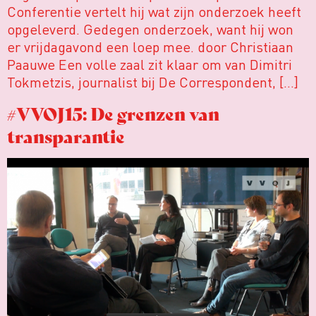
Conferentie vertelt hij wat zijn onderzoek heeft
opgeleverd. Gedegen onderzoek, want hij won
er vrijdagavond een loep mee. door Christiaan
Paauwe Een volle zaal zit klaar om van Dimitri
Tokmetzis, journalist bij De Correspondent, […]
#VVOJ15: De grenzen van
transparantie