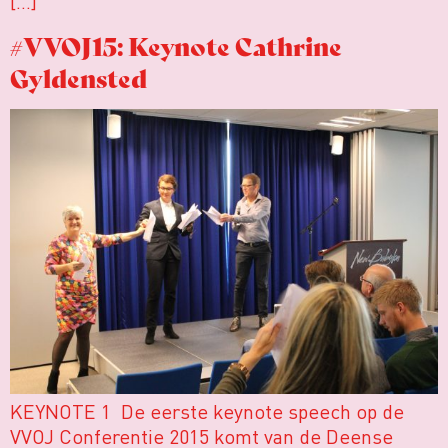
[…]
#VVOJ15: Keynote Cathrine
Gyldensted
KEYNOTE 1 De eerste keynote speech op de
VVOJ Conferentie 2015 komt van de Deense