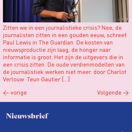
Zitten we in een journalistieke crisis? Nee, de
journalisten zitten in een gouden eeuw, schreef
Paul Lewis in The Guardian. De kosten van
nieuwsproductie zijn laag, de honger naar
informatie is groot. Het zijn de uitgevers die in
een crisis zitten. De oude verdienmodellen van
de journalistiek werken niet meer. door Charlot
Verlouw Teun Gautier […]
←
vorige
Volgende
→
Nieuwsbrief