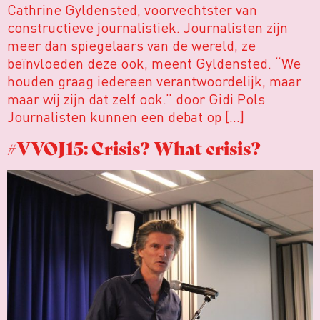
Cathrine Gyldensted, voorvechtster van
constructieve journalistiek. Journalisten zijn
meer dan spiegelaars van de wereld, ze
beïnvloeden deze ook, meent Gyldensted. “We
houden graag iedereen verantwoordelijk, maar
maar wij zijn dat zelf ook.” door Gidi Pols
Journalisten kunnen een debat op […]
#VVOJ15: Crisis? What crisis?