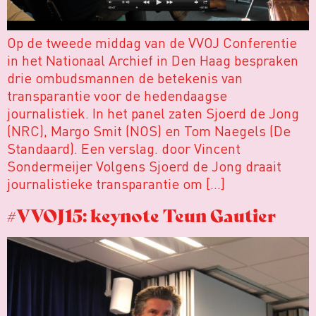
Op de tweede middag van de VVOJ Conferentie
in het Nationaal Archief in Den Haag bespraken
drie ombudsmannen de betekenis van
transparantie voor de hedendaagse
journalistiek. In het panel zaten Sjoerd de Jong
(NRC), Margo Smit (NOS) en Tom Naegels (De
Standaard). Een verslag. door Vincent
Sondermeijer Volgens Sjoerd de Jong draait
journalistieke transparantie om […]
#VVOJ15: keynote Teun Gautier