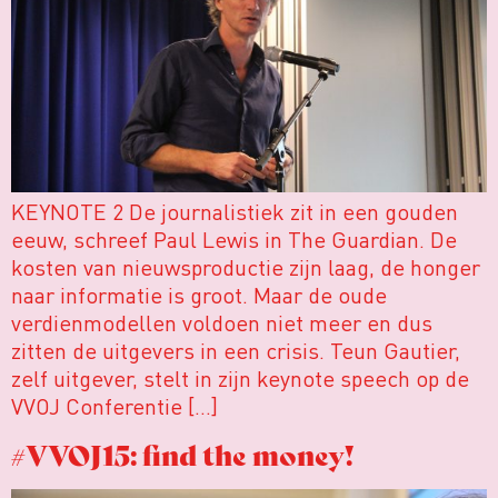
KEYNOTE 2 De journalistiek zit in een gouden
eeuw, schreef Paul Lewis in The Guardian. De
kosten van nieuwsproductie zijn laag, de honger
naar informatie is groot. Maar de oude
verdienmodellen voldoen niet meer en dus
zitten de uitgevers in een crisis. Teun Gautier,
zelf uitgever, stelt in zijn keynote speech op de
VVOJ Conferentie […]
#VVOJ15: find the money!