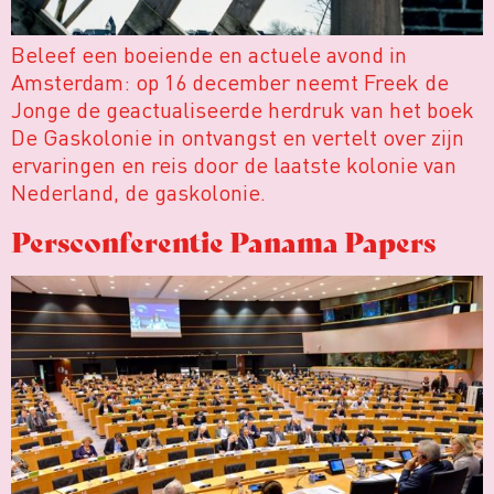
Beleef een boeiende en actuele avond in
Amsterdam: op 16 december neemt Freek de
Jonge de geactualiseerde herdruk van het boek
De Gaskolonie in ontvangst en vertelt over zijn
ervaringen en reis door de laatste kolonie van
Nederland, de gaskolonie.
Persconferentie Panama Papers