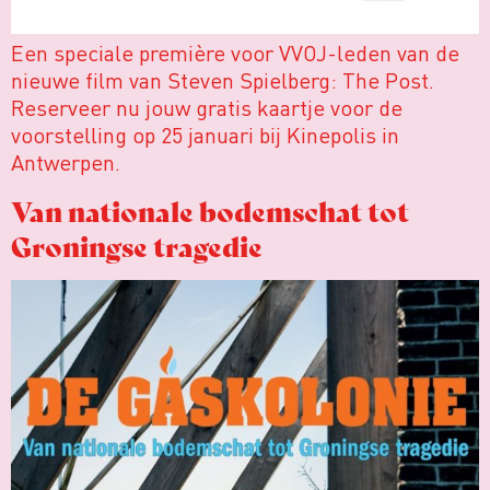
Een speciale première voor VVOJ-leden van de
nieuwe film van Steven Spielberg: The Post.
Reserveer nu jouw gratis kaartje voor de
voorstelling op 25 januari bij Kinepolis in
Antwerpen.
Van nationale bodemschat tot
Groningse tragedie