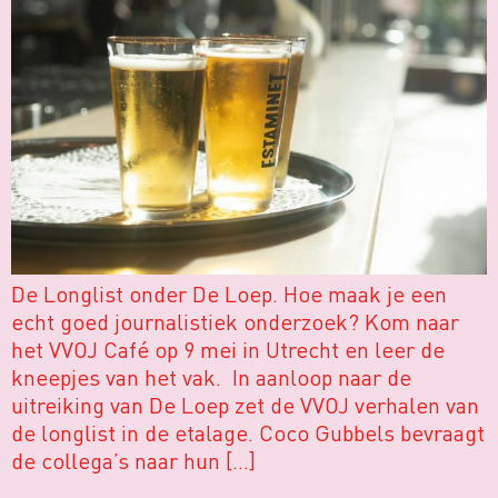
De Longlist onder De Loep. Hoe maak je een
echt goed journalistiek onderzoek? Kom naar
het VVOJ Café op 9 mei in Utrecht en leer de
kneepjes van het vak. In aanloop naar de
uitreiking van De Loep zet de VVOJ verhalen van
de longlist in de etalage. Coco Gubbels bevraagt
de collega’s naar hun […]