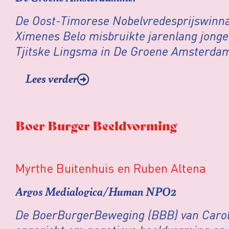
De Oost-Timorese Nobelvredesprijswinnaa
Ximenes Belo misbruikte jarenlang jonge
Tjitske Lingsma in De Groene Amsterdam
hoe Belo misbruik maakte van zijn positie
Lees verder
leider, van de oorlogssituatie en de diep
zijn slachtoffers zich bevonden.
Boer Burger Beeldvorming
Myrthe Buitenhuis en Ruben Altena
Argos Medialogica/Human NPO2
De BoerBurgerBeweging (BBB) van Caroli