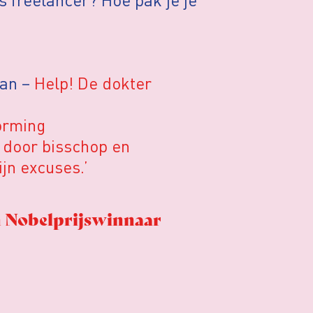
man –
Help! De dokter
orming
 door bisschop en
ijn excuses.’
n Nobelprijswinnaar