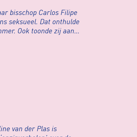
r bisschop Carlos Filipe
ns seksueel. Dat onthulde
mer. Ook toonde zij aan
 als bisschop en kerkelijk
e armoede en ellende waarin
ne van der Plas is