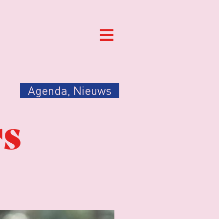
Agenda
,
Nieuws
rs