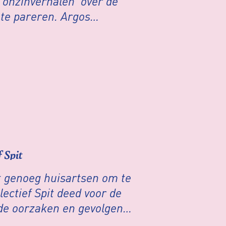
‘onzinverhalen’ over de
 te pareren. Argos
lf wel het eerlijke verhaal
 Spit
et genoeg huisartsen om te
ectief Spit deed voor de
e oorzaken en gevolgen