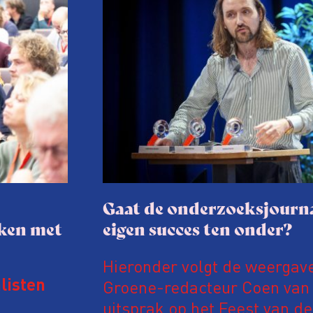
Gaat de onderzoeksjourna
aken met
eigen succes ten onder?
Hieronder volgt de weergav
Groene-redacteur Coen van d
listen
uitsprak op het Feest van de