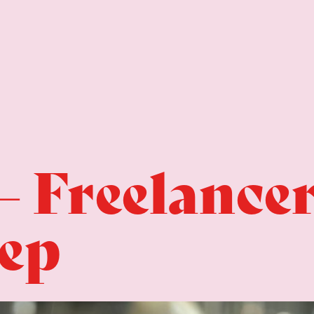
– Freelance
oep