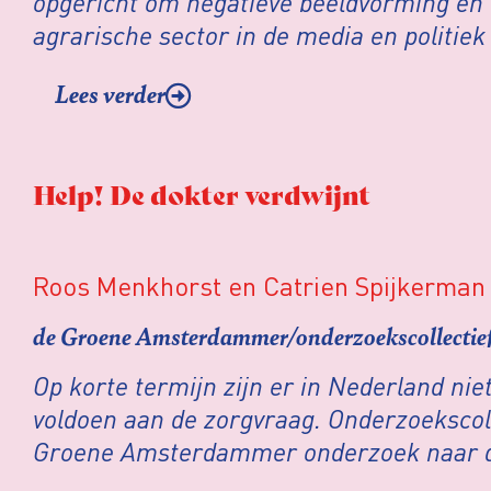
opgericht om negatieve beeldvorming en 
agrarische sector in de media en politiek
Medialogica onderzocht of Van der Plas ze
Lees verder
vertelt.
Help! De dokter verdwijnt
Roos Menkhorst en Catrien Spijkerman
de Groene Amsterdammer/onderzoekscollectief
Op korte termijn zijn er in Nederland ni
voldoen aan de zorgvraag. Onderzoekscoll
Groene Amsterdammer onderzoek naar d
van het huisartsentekort.