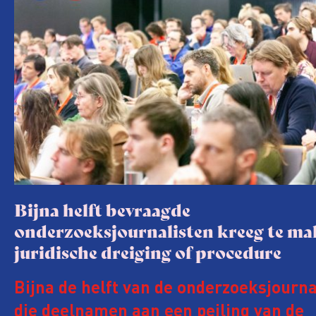
Bijna helft bevraagde
onderzoeksjournalisten kreeg te m
juridische dreiging of procedure
Bijna de helft van de onderzoeksjourna
die deelnamen aan een peiling van de