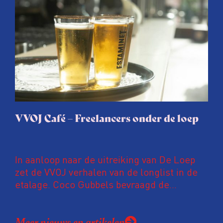
overheid);een journalistiek onderzoek naar
een geruchtmakende oplichtingszaak in het
Friese Makkum plus juridische intimidatie
van journalisten en de subsidieregelingen
voor journalisten van het Fonds voor
Bijzondere Journalistieke Projecten.
VVOJ Café – Freelancers onder de loep
In aanloop naar de uitreiking van De Loep
zet de VVOJ verhalen van de longlist in de
etalage. Coco Gubbels bevraagd de
collega’s naar hun onderzoeksmethodes.
Meer nieuws en artikelen