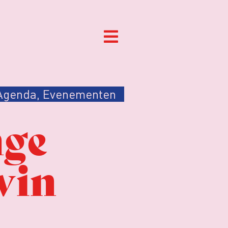
Agenda
,
Evenementen
nge
win