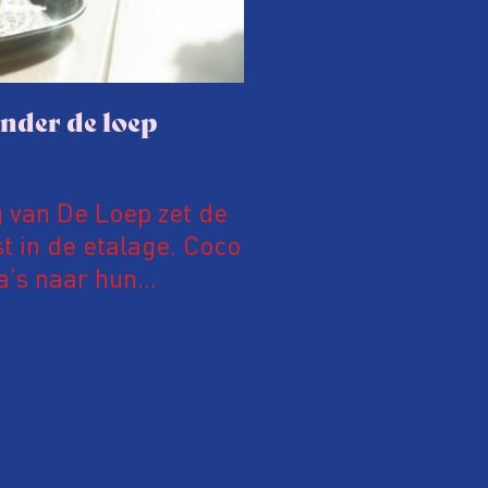
onder de loep
g van De Loep zet de
t in de etalage. Coco
a’s naar hun