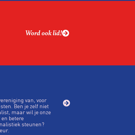
Word ook lid!
vereniging van, voor
sten. Ben je zelf niet
alist, maar wil je onze
 en betere
nalistiek steunen?
eur.