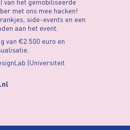
) van het gemobiliseerde
ober met ons mee hacken!
drankjes, side-events en een
nden aan het event.
g van €2.500 euro en
sualisatie.
ignLab (Universiteit
.nl