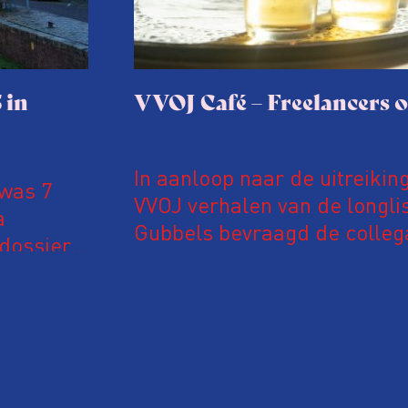
 in
VVOJ Café – Freelancers 
In aanloop naar de uitreikin
 was 7
VVOJ verhalen van de longlis
a
Gubbels bevraagd de colleg
dossier
onderzoeksmethodes.
 de Woo
nderzoek
k in het
ie van
oor