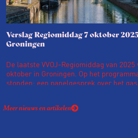
Verslag Regiomiddag 7 oktober 2025
Groningen
De laatste VVOJ-Regiomiddag van 2025
oktober in Groningen. Op het programm
stonden: een panelgesprek over het gas
in Groningen; tips voor het gebruik van
(Wet open overheid);een journalistiek o
Meer nieuws en artikelen
naar een geruchtmakende oplichtingszaa
Friese Makkum plus juridische intimidat
journalisten en de subsidieregelingen v