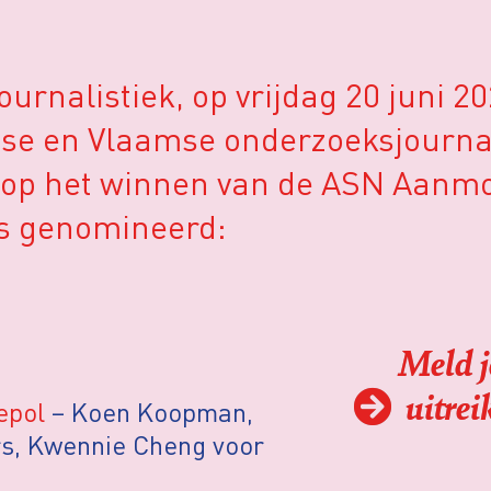
rnalistiek, op vrijdag 20 juni 20
dse en Vlaamse onderzoeksjournali
s op het winnen van de ASN Aanmo
es genomineerd:
Meld j
uitre
epol
– Koen Koopman,
rs, Kwennie Cheng voor