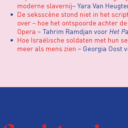
moderne slavernij
– Yara Van Heugte
De seksscène stond niet in het scri
over – hoe het ontspoorde achter de
Opera
– Tahrim Ramdjan voor
Het Pa
Hoe Israëlische soldaten met hun se
meer als mens zien
– Georgia Oost 