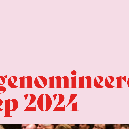
e genominee
ep 2024