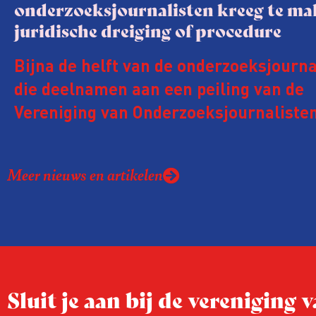
onderzoeksjournalisten kreeg te m
juridische dreiging of procedure
Bijna de helft van de onderzoeksjourna
die deelnamen aan een peiling van de
Vereniging van Onderzoeksjournalisten
kreeg de afgelopen twee jaar te make
juridische dreiging of een juridische p
Meer nieuws en artikelen
rond het eigen werk. Dat kost journalis
ook ervaren zij stress en soms worden
publicaties aangepast of gaat de hele p
zelfs niet door.
Sluit je aan bij de vereniging