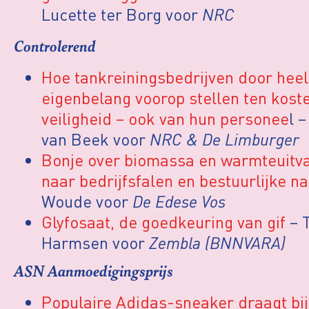
Lucette ter Borg voor
NRC
Controlerend
Hoe tankreiningsbedrijven door hee
eigenbelang voorop stellen ten kost
veiligheid – ook van hun personee
l 
van Beek voor
NRC & De Limburger
Bonje over biomassa en warmteuitva
naar bedrijfsfalen en bestuurlijke na
Woude voor
De Edese Vos
Glyfosaat, de goedkeuring van gif
– 
Harmsen voor
Zembla (BNNVARA)
ASN Aanmoedigingsprijs
Populaire Adidas-sneaker draagt bij