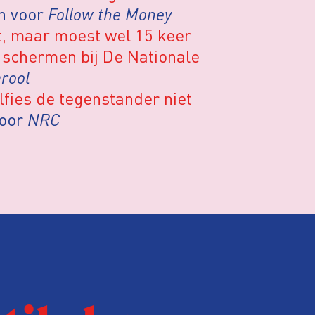
n voor
Follow the Money
pt, maar moest wel 15 keer
 schermen bij De Nationale
rool
lfies de tegenstander niet
voor
NRC