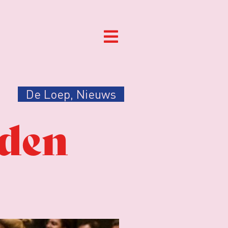
De Loep
,
Nieuws
rden