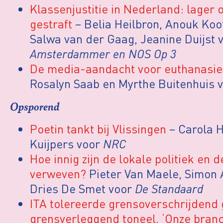
Klassenjustitie in Nederland: lager 
gestraft
– Belia Heilbron, Anouk Koo
Salwa van der Gaag, Jeanine Duijst 
Amsterdammer en NOS Op 3
De media-aandacht voor euthanasie b
Rosalyn Saab en Myrthe Buitenhuis 
Opsporend
Poetin tankt bij Vlissingen
– Carola H
Kuijpers voor
NRC
Hoe innig zijn de lokale politiek en
verweven?
Pieter Van Maele, Simon 
Dries De Smet voor
De Standaard
ITA tolereerde grensoverschrijdend
grensverleggend toneel. ‘Onze branc