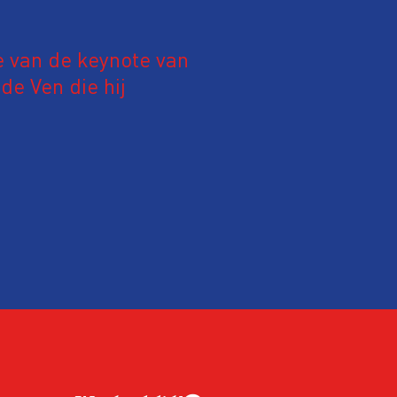
e van de keynote van
e Ven die hij
19 juni 2026.
relatie tussen de
ek aan de hand van
ntvanger verandert op
alistiek relevant in
ing?
ek omgaan met een