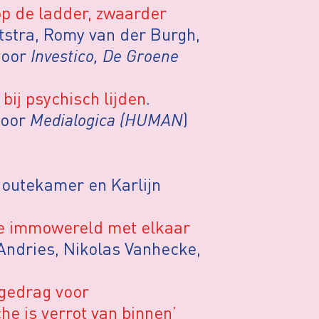
op de ladder, zwaarder
tstra, Romy van der Burgh,
voor
Investico, De Groene
ij psychisch lijden
.
voor
Medialogica (HUMAN
)
outekamer en Karlijn
 de immowereld met elkaar
Andries, Nikolas Vanhecke,
 gedrag voor
he is verrot van binnen’