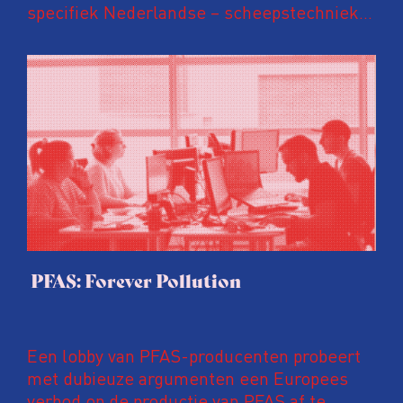
specifiek Nederlandse – scheepstechniek
en vaartuigen via een Cypriotische
brievenbusconstructie bij de Russische
defensie terechtkwamen en werden ingezet
voor Harmony: een geheim
onderwaternetwerk in de Barentszzee dat
Russische kernonderzeeërs beschermt en
NAVO-schepen kan detecteren.
PFAS: Forever Pollution
Een lobby van PFAS-producenten probeert
met dubieuze argumenten een Europees
verbod op de productie van PFAS af te