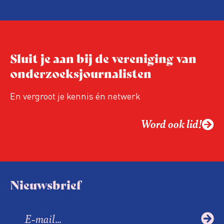
Arbeidsinspectie – als inspecteurs een
ongedocumenteerde werknemer
tegenkomen – regelmatig zogenoemde
‘collegiale meldingen’ bij de
Sluit je aan bij de vereniging van
Vreemdelingenpolitie.
onderzoeksjournalisten
En vergroot je kennis én netwerk
Word ook lid!
Nieuwsbrief