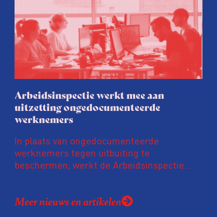
vastgoedpartijen gretig op ingespeeld, blijkt
uit onderzoek van het FD. Tienduizenden
labels vallen op dubieuze wijze nét in een
groenere labelletter.
Arbeidsinspectie werkt mee aan
uitzetting ongedocumenteerde
werknemers
In plaats van ongedocumenteerde
werknemers tegen uitbuiting te
beschermen, werkt de Arbeidsinspectie
mee aan hun uitzetting. De inspectie werkt
daarvoor intensief samen met de
Meer nieuws en artikelen
Vreemdelingenpolitie. Niet alleen gaan ze
samen op controle, ook doet de