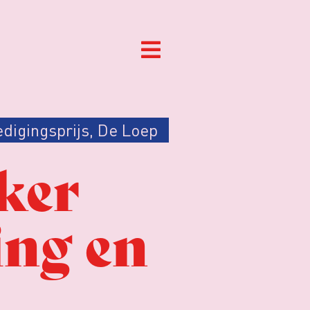
digingsprijs
,
De Loep
ker
ing en