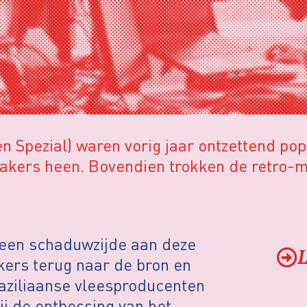
n Spezial) waren vorig jaar ontzettend pop
neakers heen. Bovendien trokken de retro-
k een schaduwzijde aan deze
L
kers terug naar de bron en
raziliaanse vleesproducenten
j de ontbossing van het