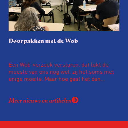
Doorpakken met de Wob
Een Wob-verzoek versturen, dat lukt de
meeste van ons nog wel, zij het soms met
enige moeite. Maar hoe gaat het dan
verder? Hoe zorg je dat je je niet met een
kluitje in het riet laat sturen, of eindeloos
Meer nieuws en artikelen
aan het lijntje wordt gehouden? Hoe maak
je optimaal gebruik van de mogelijkheden
om in bezwaar en beroep te gaan? Kortom,
hoe pak je door?