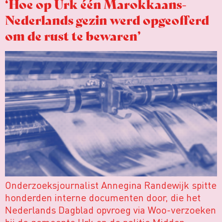
‘Hoe op Urk één Marokkaans-
Nederlands gezin werd opgeofferd
om de rust te bewaren’
Onderzoeksjournalist Annegina Randewijk spitte
honderden interne documenten door, die het
Nederlands Dagblad opvroeg via Woo-verzoeken
bij de gemeente Urk en de politie Midden-