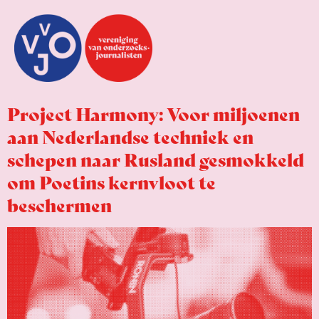
Project Harmony: Voor miljoenen
aan Nederlandse techniek en
schepen naar Rusland gesmokkeld
om Poetins kernvloot te
beschermen