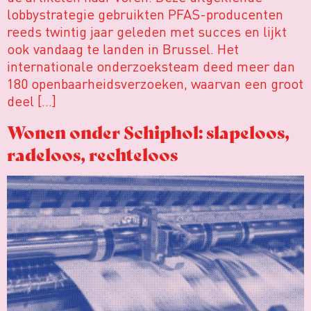
lobbystrategie gebruikten PFAS-producenten
reeds twintig jaar geleden met succes en lijkt
ook vandaag te landen in Brussel. Het
internationale onderzoeksteam deed meer dan
180 openbaarheidsverzoeken, waarvan een groot
deel […]
Wonen onder Schiphol: slapeloos,
radeloos, rechteloos