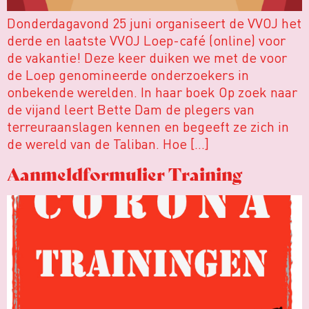
Donderdagavond 25 juni organiseert de VVOJ het
derde en laatste VVOJ Loep-café (online) voor
de vakantie! Deze keer duiken we met de voor
de Loep genomineerde onderzoekers in
onbekende werelden. In haar boek Op zoek naar
de vijand leert Bette Dam de plegers van
terreuraanslagen kennen en begeeft ze zich in
de wereld van de Taliban. Hoe […]
Aanmeldformulier Training