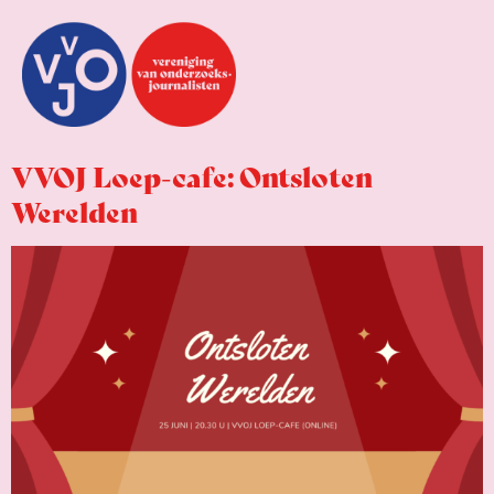
VVOJ Loep-cafe: Ontsloten
Werelden