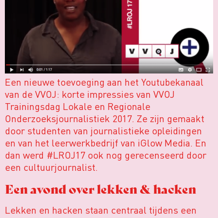
Een nieuwe toevoeging aan het Youtubekanaal
van de VVOJ: korte impressies van VVOJ
Trainingsdag Lokale en Regionale
Onderzoeksjournalistiek 2017. Ze zijn gemaakt
door studenten van journalistieke opleidingen
en van het leerwerkbedrijf van iGlow Media. En
dan werd #LROJ17 ook nog gerecenseerd door
een cultuurjournalist.
Een avond over lekken & hacken
Lekken en hacken staan centraal tijdens een