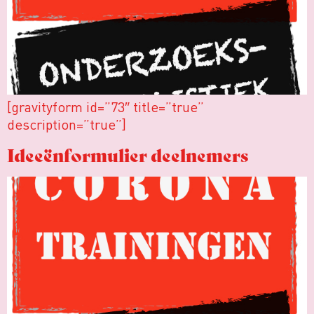
[gravityform id=”73″ title=”true”
description=”true”]
Ideeënformulier deelnemers