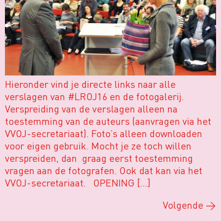
Hieronder vind je directe links naar alle
verslagen van #LROJ16 en de fotogalerij.
Verspreiding van de verslagen alleen na
toestemming van de auteurs (aanvragen via het
VVOJ-secretariaat). Foto’s alleen downloaden
voor eigen gebruik. Mocht je ze toch willen
verspreiden, dan graag eerst toestemming
vragen aan de fotografen. Ook dat kan via het
VVOJ-secretariaat. OPENING […]
Volgende
→