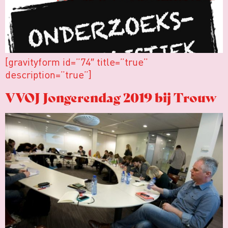
[gravityform id=”74″ title=”true”
description=”true”]
VVOJ Jongerendag 2019 bij Trouw