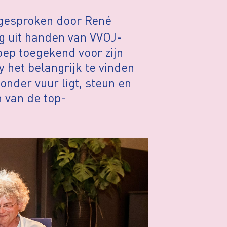
gesproken door René
g uit handen van VVOJ-
oep toegekend voor zijn
y het belangrijk te vinden
 onder vuur ligt, steun en
n van de top-