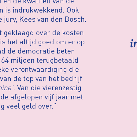
 en de kwaliteit van de
n is indrukwekkend. Ook
de jury, Kees van den Bosch.
t geklaagd over de kosten
i
s het altijd goed om er op
nd de democratie beter
m 64 miljoen terugbetaald
eke verontwaardiging die
van de top van het bedrijf
ine’.
Van die vierenzestig
e afgelopen vijf jaar met
 veel geld over.”