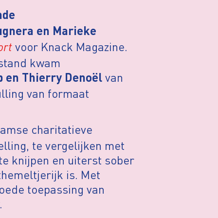
nde
gnera en Marieke
ort
voor Knack Magazine.
 stand kwam
van
 en Thierry Denoël
lling van formaat
aamse charitatieve
lling, te vergelijken met
 te knijpen en uiterst sober
hemeltjerijk is. Met
oede toepassing van
.