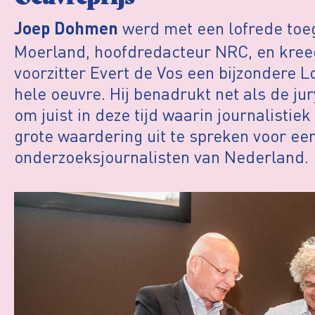
werd met een lofrede toe
Joep Dohmen
Moerland, hoofdredacteur NRC, en kree
voorzitter Evert de Vos een bijzondere L
hele oeuvre. Hij benadrukt net als de jur
om juist in deze tijd waarin journalistiek
grote waardering uit te spreken voor ee
onderzoeksjournalisten van Nederland.