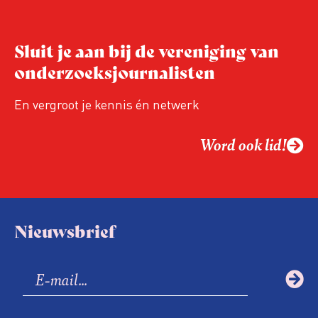
tegenkomen – regelmatig zogenoemde
‘collegiale meldingen’ bij de
Sluit je aan bij de vereniging van
Vreemdelingenpolitie.
onderzoeksjournalisten
En vergroot je kennis én netwerk
Word ook lid!
Nieuwsbrief