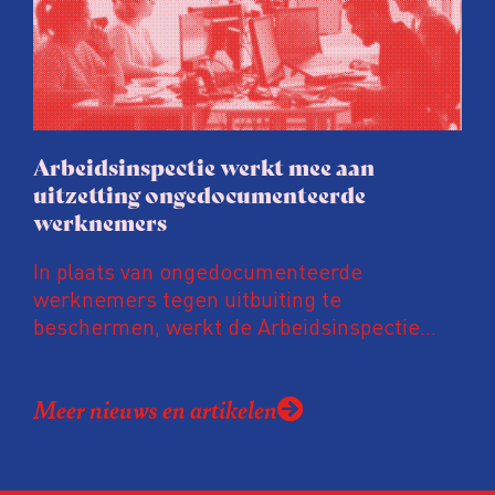
uit onderzoek van het FD. Tienduizenden
labels vallen op dubieuze wijze nét in een
groenere labelletter.
Arbeidsinspectie werkt mee aan
uitzetting ongedocumenteerde
werknemers
In plaats van ongedocumenteerde
werknemers tegen uitbuiting te
beschermen, werkt de Arbeidsinspectie
mee aan hun uitzetting. De inspectie werkt
daarvoor intensief samen met de
Meer nieuws en artikelen
Vreemdelingenpolitie. Niet alleen gaan ze
samen op controle, ook doet de
Arbeidsinspectie – als inspecteurs een
ongedocumenteerde werknemer