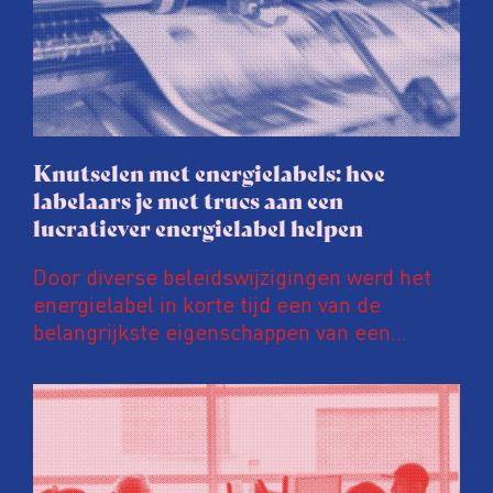
Knutselen met energielabels: hoe
labelaars je met trucs aan een
lucratiever energielabel helpen
Door diverse beleidswijzigingen werd het
energielabel in korte tijd een van de
belangrijkste eigenschappen van een
woning. Een ‘groener’ energielabel kan de
prijs van een huis en huurinkomsten met
tienduizenden euro’s opschroeven. Daar
wordt door energielabelaars en
vastgoedpartijen gretig op ingespeeld, blijkt