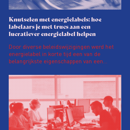
Knutselen met energielabels: hoe
labelaars je met trucs aan een
lucratiever energielabel helpen
Door diverse beleidswijzigingen werd het
energielabel in korte tijd een van de
belangrijkste eigenschappen van een
woning. Een ‘groener’ energielabel kan de
prijs van een huis en huurinkomsten met
tienduizenden euro’s opschroeven. Daar
wordt door energielabelaars en
vastgoedpartijen gretig op ingespeeld, blijkt
uit onderzoek van het FD. Tienduizenden
labels vallen op dubieuze wijze nét in een
groenere labelletter.