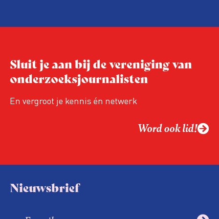
samen op controle, ook doet de
Arbeidsinspectie – als inspecteurs een
ongedocumenteerde werknemer
tegenkomen – regelmatig zogenoemde
‘collegiale meldingen’ bij de
Sluit je aan bij de vereniging van
Vreemdelingenpolitie.
onderzoeksjournalisten
En vergroot je kennis én netwerk
Word ook lid!
Nieuwsbrief