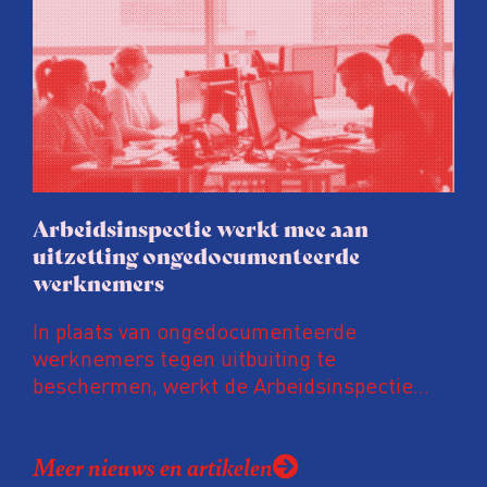
wordt door energielabelaars en
vastgoedpartijen gretig op ingespeeld, blijkt
uit onderzoek van het FD. Tienduizenden
labels vallen op dubieuze wijze nét in een
groenere labelletter.
Arbeidsinspectie werkt mee aan
uitzetting ongedocumenteerde
werknemers
In plaats van ongedocumenteerde
werknemers tegen uitbuiting te
beschermen, werkt de Arbeidsinspectie
mee aan hun uitzetting. De inspectie werkt
daarvoor intensief samen met de
Meer nieuws en artikelen
Vreemdelingenpolitie. Niet alleen gaan ze