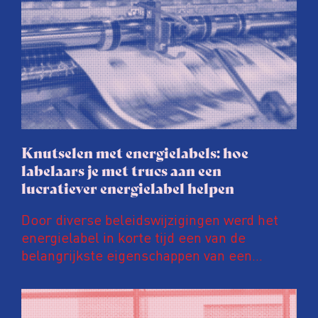
Knutselen met energielabels: hoe
labelaars je met trucs aan een
lucratiever energielabel helpen
Door diverse beleidswijzigingen werd het
energielabel in korte tijd een van de
belangrijkste eigenschappen van een
woning. Een ‘groener’ energielabel kan de
prijs van een huis en huurinkomsten met
tienduizenden euro’s opschroeven. Daar