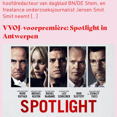
hoofdredacteur van dagblad BN/DE Stem, en
freelance onderzoeksjournalist Jeroen Smit.
Smit neemt […]
VVOJ-voorpremière: Spotlight in
Antwerpen