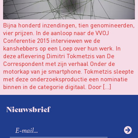
Bijna honderd inzendingen, tien genomineerden,
vier prijzen. In de aanloop naar de VVOJ
Conferentie 2015 interviewen we de
kanshebbers op een Loep over hun werk. In
deze aflevering Dimitri Tokmetzis van De
Correspondent met zijn verhaal Onder de
motorkap van je smartphone. Tokmetzis sleepte
met deze onderzoeksproductie een nominatie
binnen in de categorie digitaal. Door […]
Nieuwsbrief