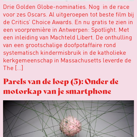
Drie Golden Globe-nominaties. Nog in de race
voor zes Oscars. Al uitgeroepen tot beste film bij
de Critics’ Choice Awards. En nu gratis te zien in
een voorpremière in Antwerpen: Spotlight. Met
een inleiding van Machteld Libert. De onthulling
van een grootschalige doofpotaffaire rond
systematisch kindermisbruik in de katholieke
kerkgemeenschap in Massachusetts leverde de
The […]
Parels van de loep (5): Onder de
motorkap van je smartphone