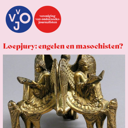
Loepjury: engelen en masochisten?