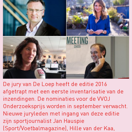
De jury van De Loep heeft de editie 2016
afgetrapt met een eerste inventarisatie van de
inzendingen. De nominaties voor de VVOJ
Onderzoeksprijs worden in september verwacht.
Nieuwe juryleden met ingang van deze editie
zijn sportjournalist Jan Hauspie
(Sport/Voetbalmagazine), Hille van der Kaa,