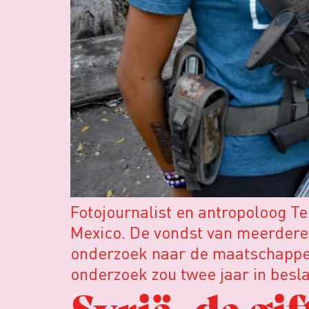
Fotojournalist en antropoloog 
Mexico. De vondst van meerdere 
onderzoek naar de maatschappel
onderzoek zou twee jaar in bes
Syrië, de gi