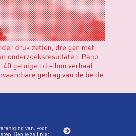
nder druk zetten, dreigen met
van onderzoeksresultaten. Pano
r 40 getuigen die hun verhaal
anvaardbare gedrag van de beide
vereniging van, voor
sten. Ben je zelf niet