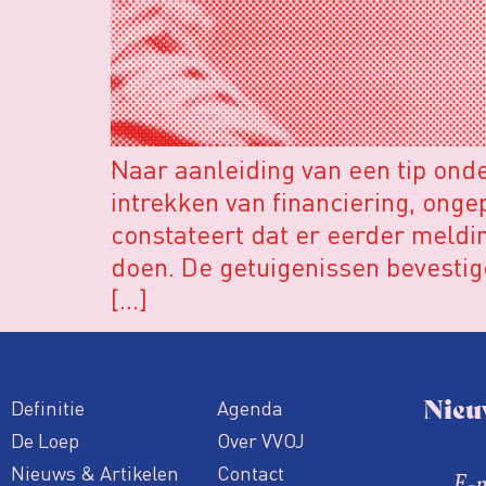
Naar aanleiding van een tip ond
intrekken van financiering, ong
constateert dat er eerder meldi
doen. De getuigenissen bevestig
[…]
Nieu
Definitie
Agenda
De Loep
Over VVOJ
Nieuws & Artikelen
Contact