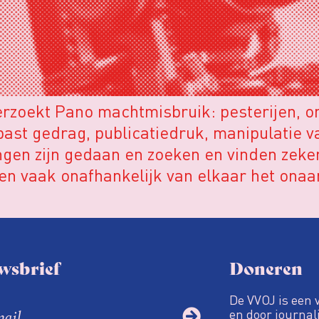
erzoekt Pano machtmisbruik: pesterijen, o
epast gedrag, publicatiedruk, manipulatie 
ngen zijn gedaan en zoeken en vinden zeke
en vaak onafhankelijk van elkaar het ona
wsbrief
Doneren
De VVOJ is een 
en door journali