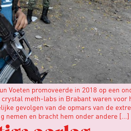
Teun Voeten promoveerde in 2018 op een o
crystal meth-labs in Brabant waren voor 
ijke gevolgen van de opmars van de extr
lag nemen en bracht hem onder andere […]
ftige oorlog