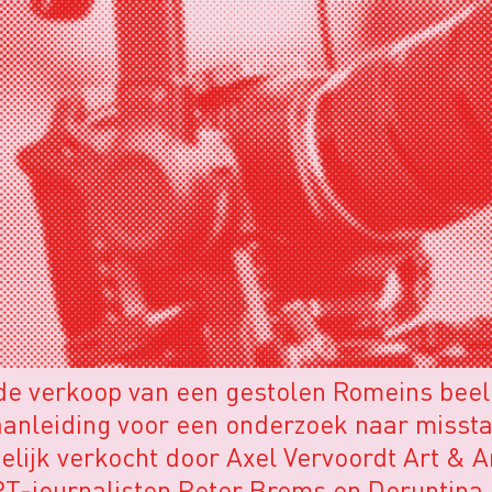
 de verkoop van een gestolen Romeins beel
anleiding voor een onderzoek naar missta
lijk verkocht door Axel Vervoordt Art & A
RT-journalisten Peter Brems en Doruntina 