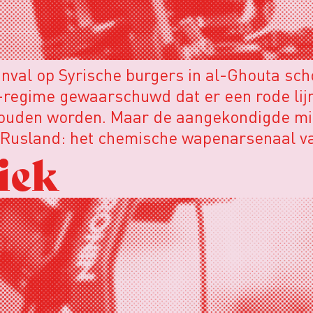
val op Syrische burgers in al-Ghouta sch
regime gewaarschuwd dat er een rode lij
ouden worden. Maar de aangekondigde mili
t Rusland: het chemische wapenarsenaal va
iek