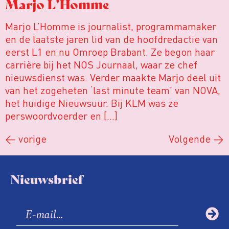
Marjo L’Homme
Marjo L’Homme is journalist, programmamaker
en de laatste jaren lid van de hoofdredactie van
eerst L1 en nu Omroep Brabant. Ze begon haar
carrière bij het NOS Journaal, waar ze chef
nieuwsdienst was. Verder maakte Marjo deel uit
van het zogeheten ‘last minute team’ van NOVA,
het huidige Nieuwsuur. Bij KLM was ze
perswoordvoerder en […]
←
vorige
Volgende
→
Nieuwsbrief