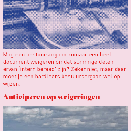
Mag een bestuursorgaan zomaar een heel
document weigeren omdat sommige delen
ervan ‘intern beraad’ zijn? Zeker niet, maar daar
moet je een hardleers bestuursorgaan wel op
wijzen.
Anticiperen op weigeringen