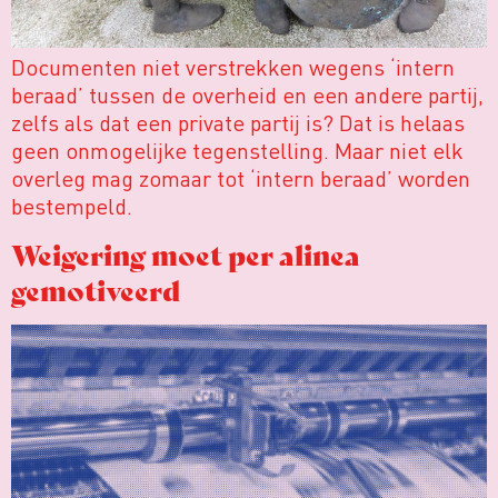
Documenten niet verstrekken wegens ‘intern
beraad’ tussen de overheid en een andere partij,
zelfs als dat een private partij is? Dat is helaas
geen onmogelijke tegenstelling. Maar niet elk
overleg mag zomaar tot ‘intern beraad’ worden
bestempeld.
Weigering moet per alinea
gemotiveerd