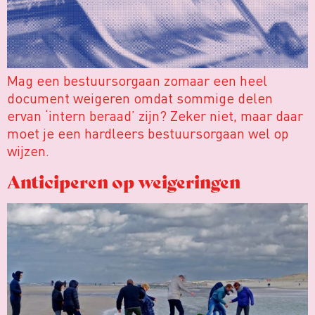
Mag een bestuursorgaan zomaar een heel
document weigeren omdat sommige delen
ervan ‘intern beraad’ zijn? Zeker niet, maar daar
moet je een hardleers bestuursorgaan wel op
wijzen.
Anticiperen op weigeringen