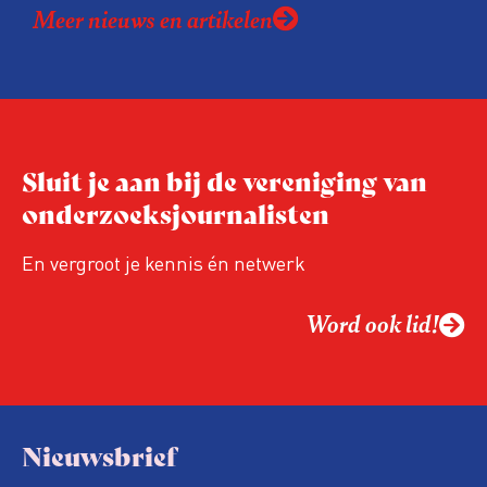
Meer nieuws en artikelen
Extra service, maar steeds gebruikelijker.
Sluit je aan bij de vereniging van
onderzoeksjournalisten
En vergroot je kennis én netwerk
Word ook lid!
Nieuwsbrief