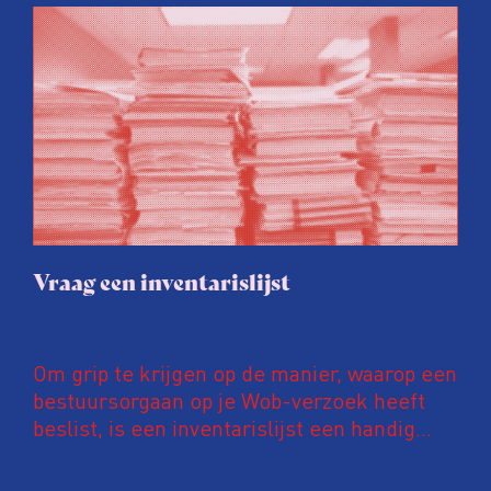
Toch is het niet onverstandig om in het
verzoek aan te geven dat je journalist bent.
Vraag een inventarislijst
Om grip te krijgen op de manier, waarop een
bestuursorgaan op je Wob-verzoek heeft
beslist, is een inventarislijst een handig
hulpmiddel. Je kunt die zelf maken, maar je
kunt ook het bestuursorgaan erom vragen.