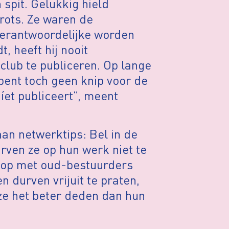
n spit. Gelukkig hield
rots. Ze waren de
verantwoordelijke worden
, heeft hij nooit
club te publiceren. Op lange
bent toch geen knip voor de
níet publiceert”, meent
an netwerktips: Bel in de
ven ze op hun werk niet te
t op met oud-bestuurders
en durven vrijuit te praten,
ze het beter deden dan hun