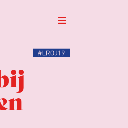
#LROJ19
bij
ben