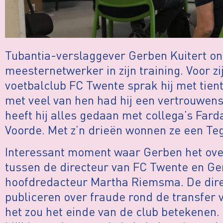
Tubantia-verslaggever Gerben Kuitert ont
meesternetwerker in zijn training. Voor z
voetbalclub FC Twente sprak hij met tien
met veel van hen had hij een vertrouwe
heeft hij alles gedaan met collega’s Fa
Voorde. Met z’n drieën wonnen ze een Te
Interessant moment waar Gerben het over
tussen de directeur van FC Twente en Ge
hoofdredacteur Martha Riemsma. De direc
publiceren over fraude rond de transfer 
het zou het einde van de club betekenen.