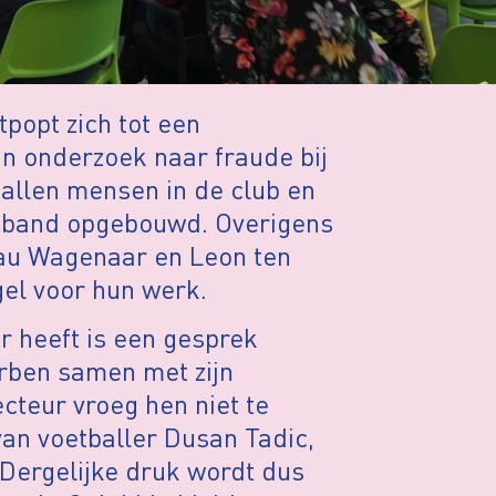
popt zich tot een
ijn onderzoek naar fraude bij
tallen mensen in de club en
nsband opgebouwd. Overigens
rdau Wagenaar en Leon ten
gel voor hun werk.
 heeft is een gesprek
rben samen met zijn
teur vroeg hen niet te
van voetballer Dusan Tadic,
 Dergelijke druk wordt dus