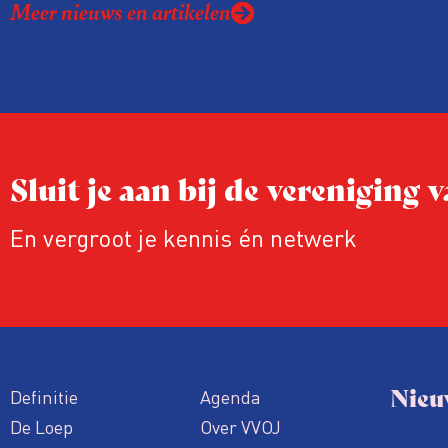
Meer nieuws en artikelen
hanteerde.
Sluit je aan bij de vereniging
En vergroot je kennis én netwerk
Nieu
Definitie
Agenda
De Loep
Over VVOJ