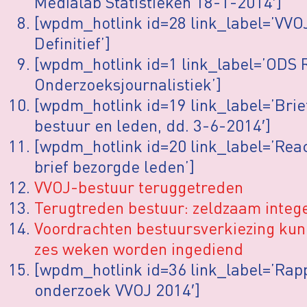
Medialab Statistieken 18-1-2014′]
[wpdm_hotlink id=28 link_label=’VVO
Definitief’]
[wpdm_hotlink id=1 link_label=’ODS 
Onderzoeksjournalistiek’]
[wpdm_hotlink id=19 link_label=’Brie
bestuur en leden, dd. 3-6-2014′]
[wpdm_hotlink id=20 link_label=’Reac
brief bezorgde leden’]
VVOJ-bestuur teruggetreden
Terugtreden bestuur: zeldzaam integ
Voordrachten bestuursverkiezing kun
zes weken worden ingediend
[wpdm_hotlink id=36 link_label=’Rap
onderzoek VVOJ 2014′]