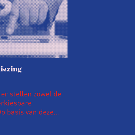
iezing
der stellen zowel de
erkiesbare
Op basis van deze
sen 5 en 15 mei
. De uitslag wordt