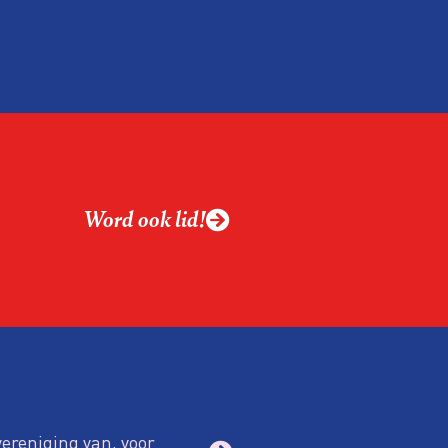
mene
i.
Word ook lid!
vereniging van, voor