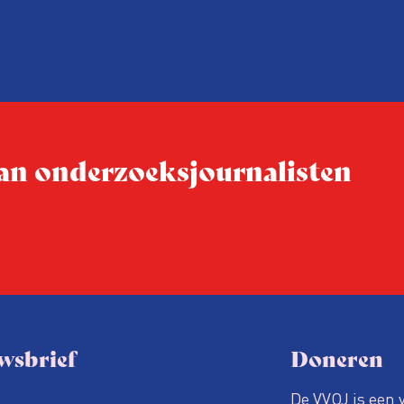
bekendgemaakt op de Alge
Ledenvergadering van 26 me
 van onderzoeksjournalisten
wsbrief
Doneren
De VVOJ is een 