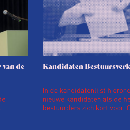
 van de
Kandidaten Bestuursverk
In de kandidatenlijst hieron
de
nieuwe kandidaten als de h
bestuurders zich kort voor. 
t de Vos
informatie kunnen leden tus
digitaal hun stem uitbrengen