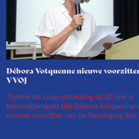
Débora Votquenne nieuwe voorzitter
VVOJ
Tijdens de Loep-uitreiking op 20 juni is
bekendgemaakt dat Débora Votquenne 
nieuwe voorzitter van de Vereniging Van
Onderzoeksjournalisten is. Zij volgt Ever
op, die 10 jaar lang de voorzittershamer