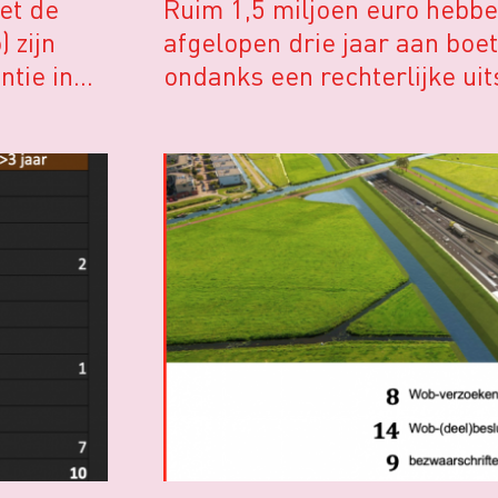
et de
Ruim 1,5 miljoen euro hebbe
 zijn
afgelopen drie jaar aan boe
ntie in
ondanks een rechterlijke ui
de Woo.
Wob-documenten openbaar 
ministerie van Landbouw, N
er werd
Voedselkwaliteit neemt met 
leeuwendeel voor haar rekeni
reed
overzicht dat het Ministerie
gepubliceerd
als bijlage bij
Kamervragen. In totaal hadd
164 zaken meer dan twee mi
dwangsommen opgelegd.
Naar de rechter
De Wet openbaarheid van be