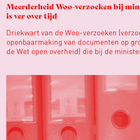
Meerderheid Woo-verzoeken bij mini
is ver over tijd
Driekwart van de Woo-verzoeken (verz
openbaarmaking van documenten op gr
de Wet open overheid) die bij de ministe
behandeling zijn, bevindt zich ver over d
wettelijke termijnen. Van de 759 verzoek
medio juni bij de ministeries lagen, war
al (veel) langer dan zes weken binnen. 
is de termijn waarbinnen een besluit mo
worden genomen over een Woo-verzoek.
mei heetten deze aanvragen nog Wob-v