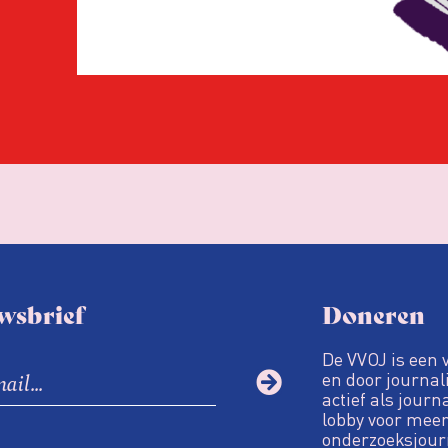
38.700
Binnenlands
31.000
Buitenland
0
De ministeries van Algemen
OCW waren in de jaren 2019
wsbrief
Doneren
dwangsommen verschuldigd
De VVOJ is een 
en door journali
actief als journ
lobby voor meer
onderzoeksjour