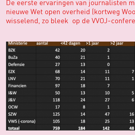
De eerste ervaringen van journalisten m
nieuwe Wet open overheid (kortweg Woo)
wisselend, zo bleek op de VVOJ-confere
Leiden tijdens een paneldiscussie over 
Sommige aspecten van de wet worden
voorzichtig positief gewaardeerd, maar 
ook gewaarschuwd voor een nieuwe
weigeringsgrond die door ministeries b
wordt ingeroepen.