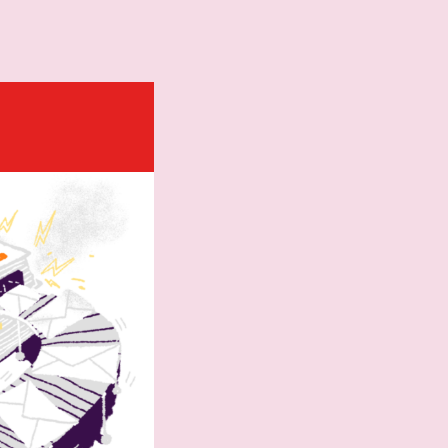
aterstaat
WS
ciën
iligheid
kgelegenheid
en Klimaat