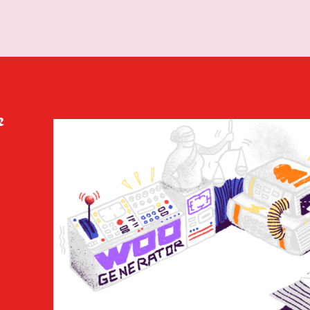
1.020.977
Infrastructuur en W
228.250
V
64.200
e
Finan
57.700
Justitie en Ve
53.300
Sociale Zaken en Wer
45.000
Economische Zaken 