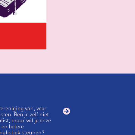
e Zaken
se Zaken
e Zaken, Defensie en
, 2020 en 2021 geen
.
vereniging van, voor
sten. Ben je zelf niet
alist, maar wil je onze
 en betere
nalistiek steunen?