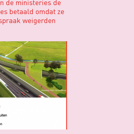
n de ministeries de
tes betaald omdat ze
tspraak weigerden
te maken. Het
atuur en
1 miljoen euro het
ng. Dit blijkt uit
een
 van BZK heeft
 antwoorden op
en de rechters in
ljoen euro aan
stuur (Wob) – sinds