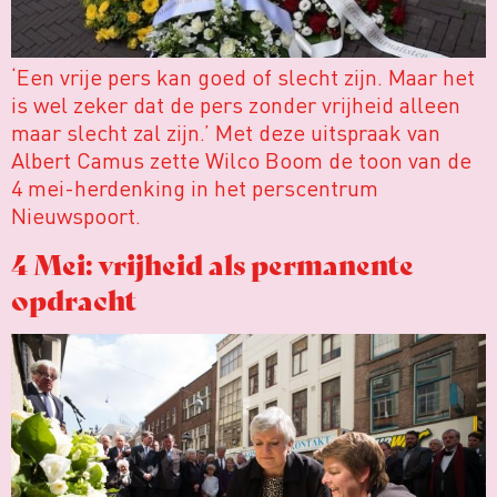
‘Een vrije pers kan goed of slecht zijn. Maar het
is wel zeker dat de pers zonder vrijheid alleen
maar slecht zal zijn.’ Met deze uitspraak van
Albert Camus zette Wilco Boom de toon van de
4 mei-herdenking in het perscentrum
Nieuwspoort.
4 Mei: vrijheid als permanente
opdracht