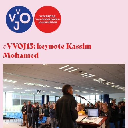
#VVOJ15: keynote Kassim
Mohamed