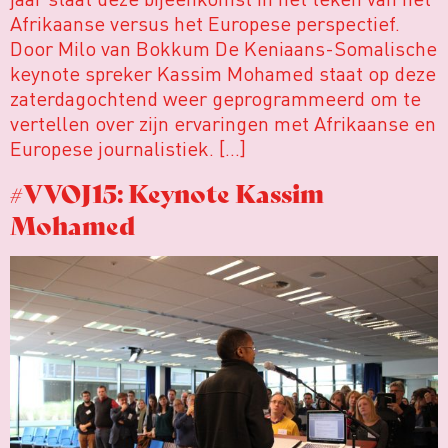
Afrikaanse versus het Europese perspectief.
Door Milo van Bokkum De Keniaans-Somalische
keynote spreker Kassim Mohamed staat op deze
zaterdagochtend weer geprogrammeerd om te
vertellen over zijn ervaringen met Afrikaanse en
Europese journalistiek. […]
#VVOJ15: Keynote Kassim
Mohamed