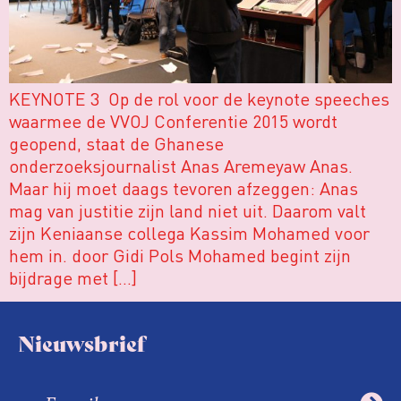
KEYNOTE 3 Op de rol voor de keynote speeches
waarmee de VVOJ Conferentie 2015 wordt
geopend, staat de Ghanese
onderzoeksjournalist Anas Aremeyaw Anas.
Maar hij moet daags tevoren afzeggen: Anas
mag van justitie zijn land niet uit. Daarom valt
zijn Keniaanse collega Kassim Mohamed voor
hem in. door Gidi Pols Mohamed begint zijn
bijdrage met […]
Nieuwsbrief