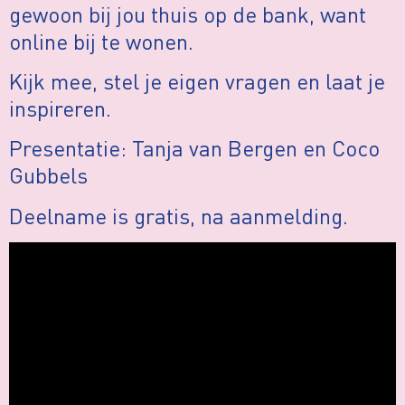
gewoon bij jou thuis op de bank, want
online bij te wonen.
Kijk mee, stel je eigen vragen en laat je
inspireren.
Presentatie: Tanja van Bergen en Coco
Gubbels
Deelname is gratis, na aanmelding.