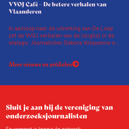
VVOJ Café – De betere verhalen van
Vlaanderen
In aanloop naar de uitreiking van De Loep
zet de VVOJ verhalen van de longlist in de
etalage. Journalisten Debora Votquenne en
Karel Degraeve bevragen de collega’s naar
hun onderzoeksmethodes.
Meer nieuws en artikelen
Sluit je aan bij de vereniging van
onderzoeksjournalisten
En vergroot je kennis én netwerk