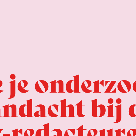
e je onderz
ndacht bij 
v-redacteur