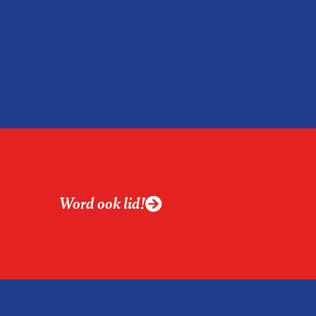
relatie tussen de
ek aan de hand van
ntvanger verandert op
alistiek relevant in
ing?
ek omgaan met een
Word ook lid!
macht?