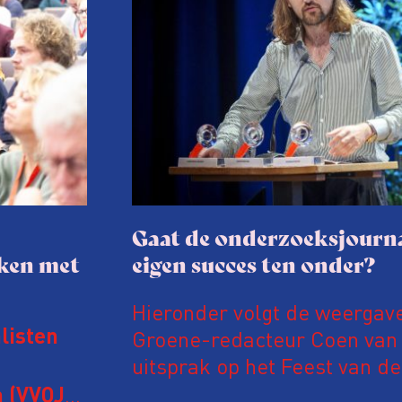
Gaat de onderzoeksjourna
aken met
eigen succes ten onder?
Hieronder volgt de weergav
Groene-redacteur Coen van d
listen
uitsprak op het Feest van de
Onderzoeksjournalistiek op 
 (VVOJ)