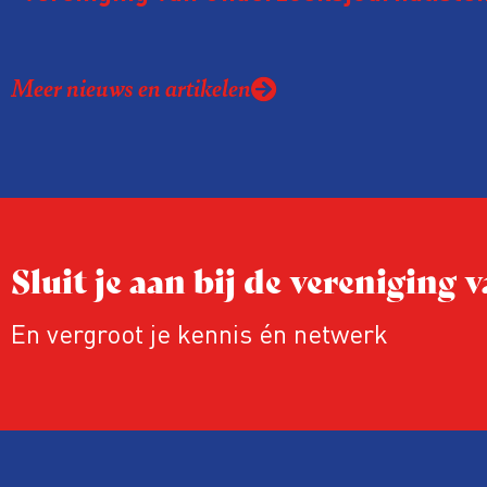
kreeg de afgelopen twee jaar te make
juridische dreiging of een juridische p
Meer nieuws en artikelen
rond het eigen werk. Dat kost journalis
ook ervaren zij stress en soms worden
publicaties aangepast of gaat de hele p
zelfs niet door.
Sluit je aan bij de vereniging
En vergroot je kennis én netwerk