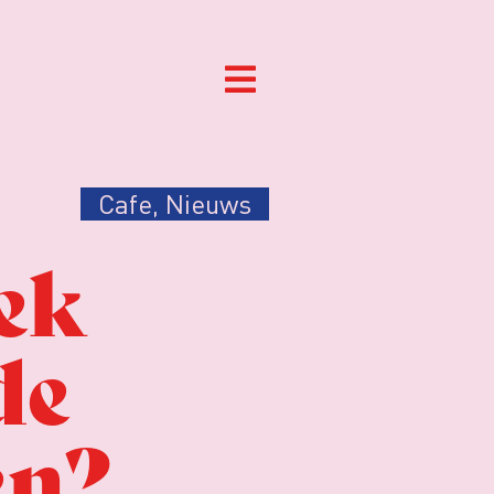
Cafe
,
Nieuws
oek
de
en?