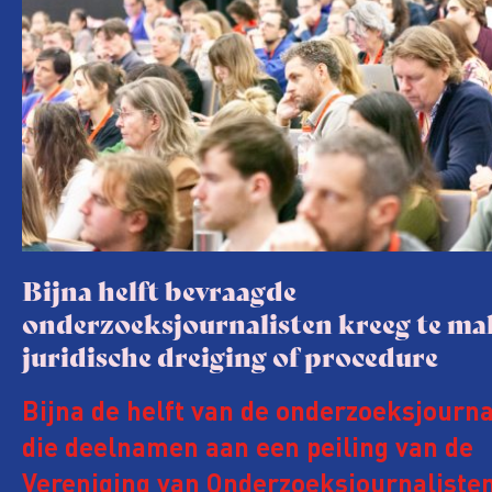
Bijna helft bevraagde
onderzoeksjournalisten kreeg te m
juridische dreiging of procedure
Bijna de helft van de onderzoeksjourna
die deelnamen aan een peiling van de
Vereniging van Onderzoeksjournalisten