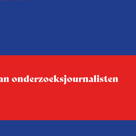
n met
Coen uit zijn zorgen over de 
macht, de pers en het publi
rocedure
drie punten:
ten tijd,
Niet de maker, maar de o
ublicatie
dit moment
Hoe blijft Onderzoeksjourn
tijden van nieuwe verzuil
 van onderzoeksjournalisten
Hoe moet de journalisti
steeds onverschilligere 