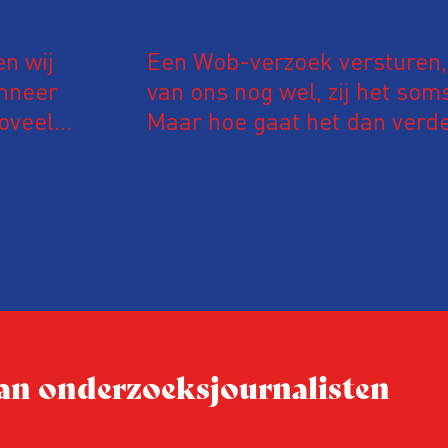
n wij
Een Wob-verzoek versturen,
anneer
van ons nog wel, zij het som
zoveel
Maar hoe gaat het dan verde
ector wel
je niet met een kluitje in het 
eindeloos aan het lijntje w
maak je optimaal gebruik v
om in bezwaar en beroep te
pak je door?
 van onderzoeksjournalisten