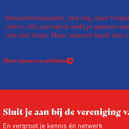
Nieuwsmanipulatie, nee zeg, daar trappe
niet in. Als journalist wéét je gewoon w
iets niet klopt. Maar waarom haalt dan 
onzin het nieuws? Staat onze bullshitdet
scherp genoeg afgesteld?
Meer nieuws en artikelen
Sluit je aan bij de vereniging
En vergroot je kennis én netwerk