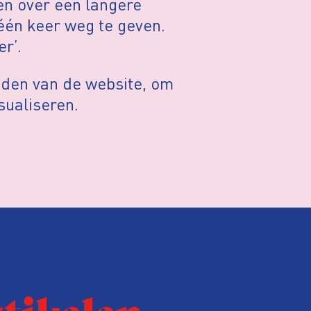
en over een langere
 één keer weg te geven.
r’.
den van de website, om
isualiseren.
rtikelen