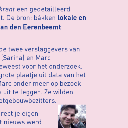
skrant
een gedetailleerd
t. De bron: bákken
lokale en
v
an
den Eerenbeemt
de twee verslaggevers van
(Sarina) en Marc
geweest voor het onderzoek.
grote plaatje uit data van het
 Marc onder meer op bezoek
 uit te leggen. Ze wilden
otgebouwbezitters.
irect je eigen
et nieuws werd