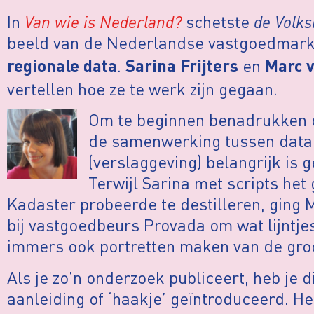
In
Van wie is Nederland?
schetste
de
Volk
beeld van de Nederlandse vastgoedmark
.
en
regionale data
Sarina Frijters
Marc
vertellen hoe ze te werk zijn gegaan.
Om te beginnen benadrukken 
de samenwerking tussen data 
(verslaggeving) belangrijk is 
Terwijl Sarina met scripts het 
Kadaster probeerde te destilleren, ging
bij vastgoedbeurs Provada om wat lijntjes
immers ook portretten maken van de gro
Als je zo’n onderzoek publiceert, heb je d
aanleiding of ‘haakje’ geïntroduceerd. H