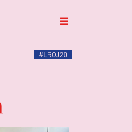
#LROJ20
a