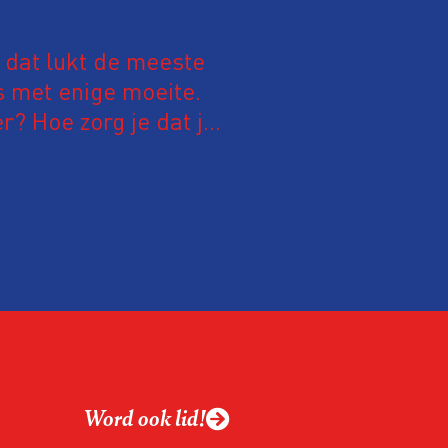
 dat lukt de meeste
s met enige moeite.
r? Hoe zorg je dat je
riet laat sturen, of
ordt gehouden? Hoe
an de mogelijkheden
 gaan? Kortom, hoe
Word ook lid!