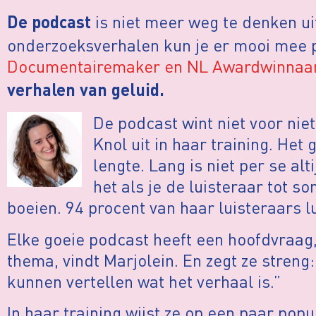
is niet meer weg te denken uit
De podcast
onderzoeksverhalen kun je er mooi mee 
Documentairemaker en NL Awardwinnaa
verhalen van geluid.
De podcast wint niet voor niet
Knol uit in haar training. Het 
lengte. Lang is niet per se alt
het als je de luisteraar tot s
boeien. 94 procent van haar luisteraars l
Elke goeie podcast heeft een hoofdvraag
thema, vindt Marjolein. En zegt ze streng:
kunnen vertellen wat het verhaal is.”
In haar training wijst ze op een paar popu