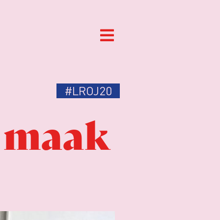
#LROJ20
o maak