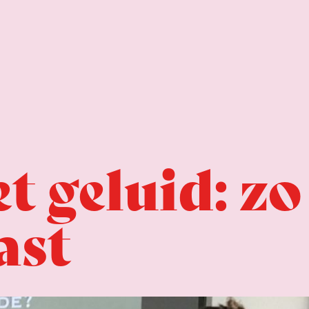
 geluid: z
ast