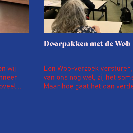
Doorpakken met de Wob
n wij
Een Wob-verzoek versturen,
anneer
van ons nog wel, zij het som
zoveel
Maar hoe gaat het dan verde
ector wel
je niet met een kluitje in het 
eindeloos aan het lijntje w
maak je optimaal gebruik v
om in bezwaar en beroep te
pak je door?