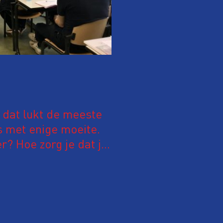
 dat lukt de meeste
s met enige moeite.
r? Hoe zorg je dat je
riet laat sturen, of
ordt gehouden? Hoe
an de mogelijkheden
 gaan? Kortom, hoe