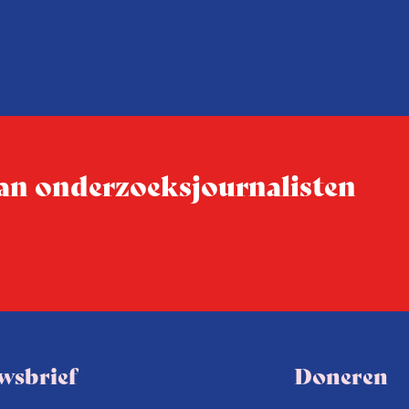
het programma is niet allee
ervaren journalisten, maar 
eindredacteuren en redacti
 van onderzoeksjournalisten
wsbrief
Doneren