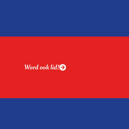
n interessant voor
ook voor
oneel managers.
Word ook lid!