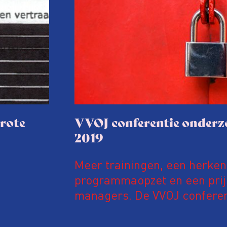
grote
VVOJ conferentie onderz
2019
Meer trainingen, een herke
programmaopzet en een prijs
managers. De VVOJ conferen
onderzoeksjournalistiek gaa
fase in. Meer kwaliteit, er v