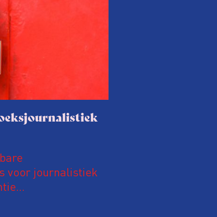
oeksjournalistiek
nbare
 voor journalistiek
tie
t in 2019 een nieuwe
alt meer te leren en