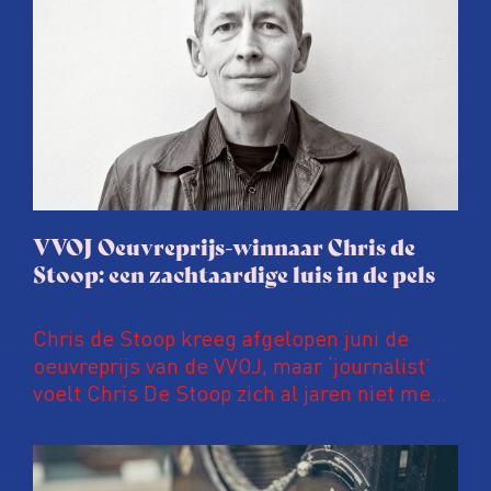
VVOJ Oeuvreprijs-winnaar Chris de
Stoop: een zachtaardige luis in de pels
Chris de Stoop kreeg afgelopen juni de
oeuvreprijs van de VVOJ, maar ‘journalist’
voelt Chris De Stoop zich al jaren niet meer.
Dus werkt de Vlaamse boerenzoon niet
meer voor het toonaangevende weekblad
Knack, maar wijdt hij zich aan het schrijven