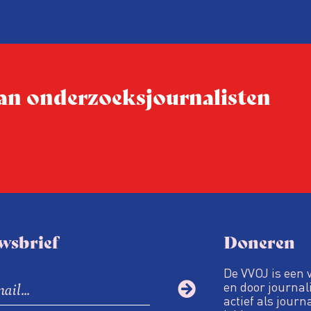
ig
s uur een
rden.
 van onderzoeksjournalisten
isten en
wsbrief
Doneren
De VVOJ is een 
en door journali
actief als journ