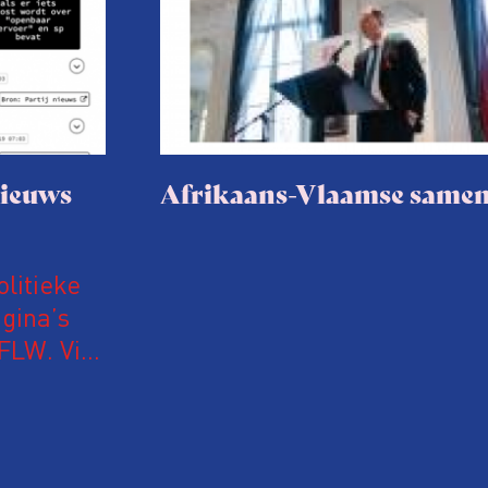
nieuws
Afrikaans-Vlaamse same
olitieke
gina’s
iFLW. Via
nale,
vinden.