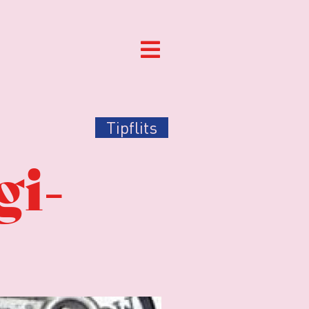
Tipflits
gi-