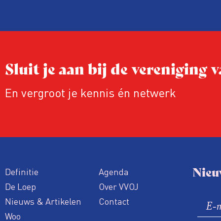
energietransitie, hoogbouw of
fietsinfrastructuur? Dan kan je eenvoud
instellen dat je direct, elk uur of eke ze
e-mail wil ontvangen over deze zoekwoo
Sluit je aan bij de vereniging
Ideaal voor betrokken bewoners, journal
belangenbehartigers!
En vergroot je kennis én netwerk
Nieu
Definitie
Agenda
De Loep
Over VVOJ
Nieuws & Artikelen
Contact
Woo