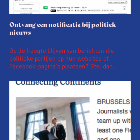
Ontvang een notificatie bij politiek
nieuws
Op de hoogte blijven van berichten die
politieke partijen op hun websites of
Facebook-pagina’s plaatsen? Stel dan
notificaties in op PoliFLW. Via deze website
zijn meer dan 600.000 nieuwsberichten van
meer dan 800 nationale, regionale en lokale
politieke partijen te vinden. Ben je
bijvoorbeeld geïnteresseerd in
energietransitie, hoogbouw of
fietsinfrastructuur? Dan kan je eenvoudig
instellen dat je direct, elk uur of eke zes
uur een e-mail wil ontvangen over deze