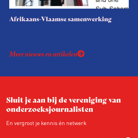
zoekwoorden. Ideaal voor betrokken
bewoners, journalisten en
Afrikaans-Vlaamse samenwerking
belangenbehartigers!
Meer nieuws en artikelen
Sluit je aan bij de vereniging van
onderzoeksjournalisten
En vergroot je kennis én netwerk